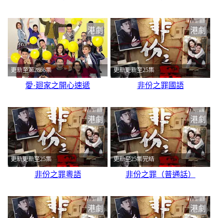
港劇
港劇
更新至第2866集
更新更新至25集
愛·廻家之開心速遞
非份之罪國語
港劇
港劇
更新更新至25集
更新至25集完结
非份之罪粵語
非份之罪（普通話）
港劇
港劇