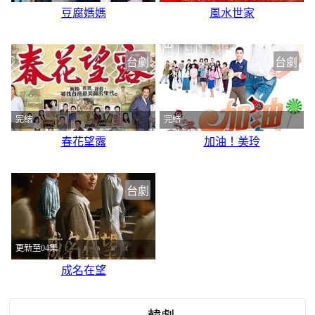
豆腐媽媽
風水世家
台劇
台劇
完结
完结
春花望露
加油！美玲
台劇
更新至04集
成名在望