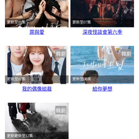
更新至09集
更新至07集
罪與愛
深夜怪談會第六季
韓劇
韓劇
更新至02集
更新至08集
我的偶像縂裁
給你夢想
韓劇
更新更新至12集