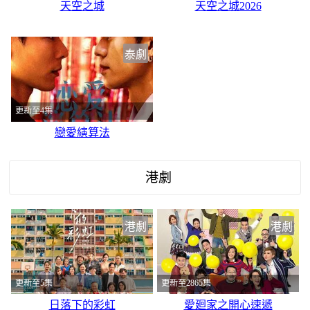
天空之城
天空之城2026
泰劇
更新至4集
戀愛縯算法
港劇
港劇
港劇
更新至5集
更新至2865集
日落下的彩虹
愛廻家之開心速遞