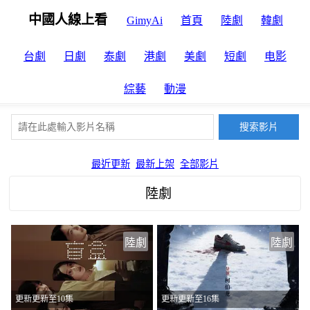
中國人線上看
GimyAi
首頁
陸劇
韓劇
台劇
日劇
泰劇
港劇
美劇
短劇
电影
綜藝
動漫
最近更新
最新上架
全部影片
陸劇
陸劇
陸劇
更新更新至10集
更新更新至16集