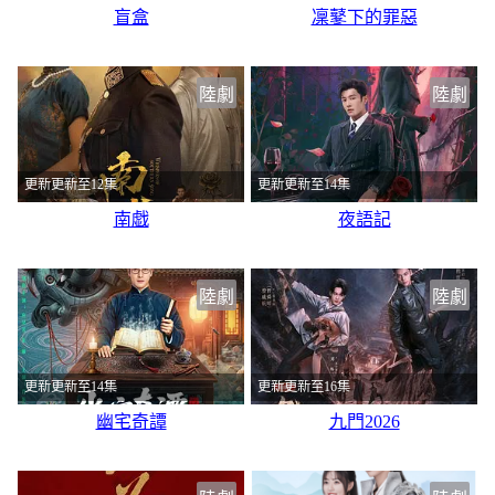
盲盒
凜鼕下的罪惡
陸劇
陸劇
更新更新至12集
更新更新至14集
南戯
夜語記
陸劇
陸劇
更新更新至14集
更新更新至16集
幽宅奇譚
九門2026