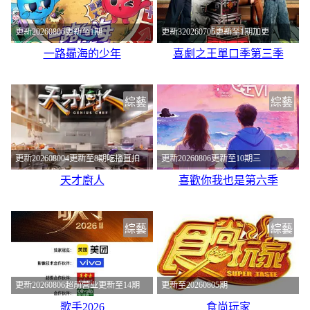
更新20260806更新至1期
更新320260705更新至1期加更
一路曏海的少年
喜劇之王單口季第三季
綜藝
綜藝
更新202608004更新至8期吃播直拍
更新20260806更新至10期三
天才廚人
喜歡你我也是第六季
綜藝
綜藝
更新20260806超前营业更新至14期
更新至20260805期
歌手2026
食尚玩家