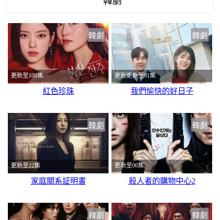
韓劇
韓劇
韓劇
更新至100集
更新更新至91集
紅色珍珠
我們愉快的好日子
韓劇
韓劇
更新至22集
更新至06集
家庭關系証明書
殺人者的購物中心2
韓劇
韓劇