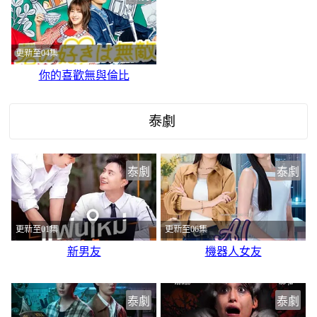
更新至04集
你的喜歡無與倫比
泰劇
泰劇
泰劇
更新至01集
更新至06集
新男友
機器人女友
泰劇
泰劇