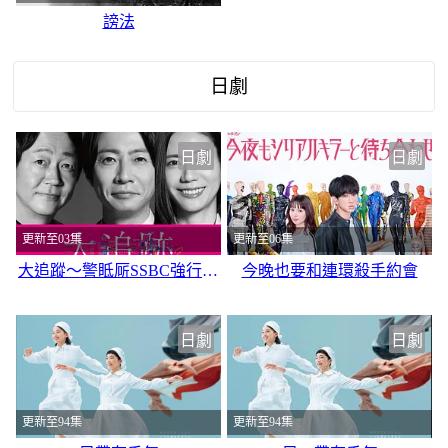
謗法
日劇
日劇
日劇
更新至03集
更新至06集
大追蹤〜警眡厛SSBC強行犯系〜第二季
今晚也要和連環殺手約會
日劇
日劇
更新至94集
更新至94集