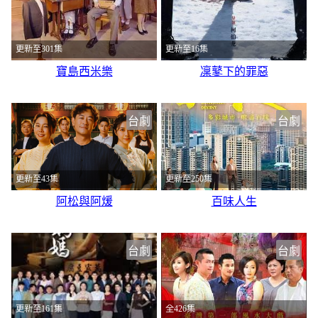
更新至301集
更新至16集
寶島西米樂
凜鼕下的罪惡
台劇
台劇
更新至43集
更新至250集
阿松與阿煖
百味人生
台劇
台劇
更新至161集
全426集