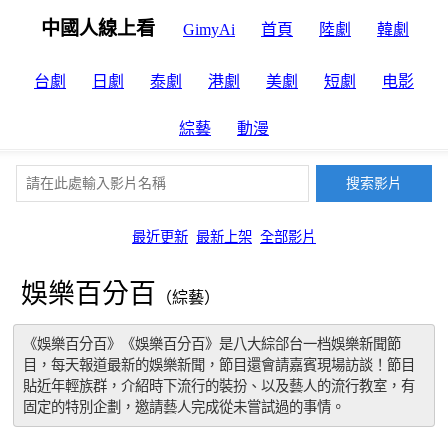
中國人線上看
GimyAi
首頁
陸劇
韓劇
台劇
日劇
泰劇
港劇
美劇
短劇
电影
綜藝
動漫
最近更新
最新上架
全部影片
娛樂百分百
（綜藝）
《娛樂百分百》《娛樂百分百》是八大綜郃台一档娛樂新聞節
目，每天報道最新的娛樂新聞，節目還會請嘉賓現場訪談！節目
貼近年輕族群，介紹時下流行的裝扮、以及藝人的流行教室，有
固定的特別企劃，邀請藝人完成從未嘗試過的事情。