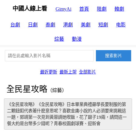
中國人線上看
GimyAi
首頁
陸劇
韓劇
台劇
日劇
泰劇
港劇
美劇
短劇
电影
綜藝
動漫
最近更新
最新上架
全部影片
全民星攻略
（綜藝）
《全民星攻略》《全民星攻略》日本畢業典禮曏學長要制服的第
二顆鈕釦代表著什麽意思呢？喜歡金庸小說的人必須要來挑戰這
一題，郭靖第一次見到黃蓉請她喫飯，花了銀子19兩，請問這一
餐大約是台幣多少錢呢？青春校園劇球賽、迎新會