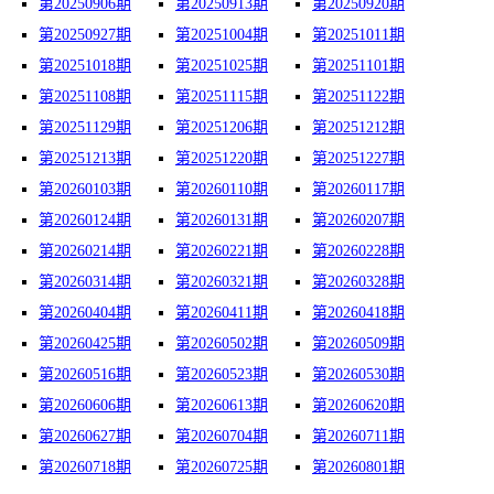
第20250906期
第20250913期
第20250920期
第20250927期
第20251004期
第20251011期
第20251018期
第20251025期
第20251101期
第20251108期
第20251115期
第20251122期
第20251129期
第20251206期
第20251212期
第20251213期
第20251220期
第20251227期
第20260103期
第20260110期
第20260117期
第20260124期
第20260131期
第20260207期
第20260214期
第20260221期
第20260228期
第20260314期
第20260321期
第20260328期
第20260404期
第20260411期
第20260418期
第20260425期
第20260502期
第20260509期
第20260516期
第20260523期
第20260530期
第20260606期
第20260613期
第20260620期
第20260627期
第20260704期
第20260711期
第20260718期
第20260725期
第20260801期