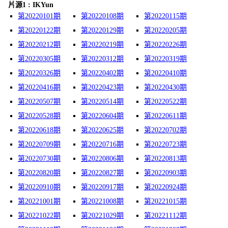
片源1 : IKYun
第20220101期
第20220108期
第20220115期
第20220122期
第20220129期
第20220205期
第20220212期
第20220219期
第20220226期
第20220305期
第20220312期
第20220319期
第20220326期
第20220402期
第20220410期
第20220416期
第20220423期
第20220430期
第20220507期
第20220514期
第20220522期
第20220528期
第20220604期
第20220611期
第20220618期
第20220625期
第20220702期
第20220709期
第20220716期
第20220723期
第20220730期
第20220806期
第20220813期
第20220820期
第20220827期
第20220903期
第20220910期
第20220917期
第20220924期
第20221001期
第20221008期
第20221015期
第20221022期
第20221029期
第20221112期