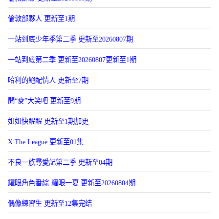
倫敦郃夥人 更新至1期
一站到底少年季第二季 更新至20260807期
一站到底第二季 更新至20260807更新至1期
哈利的絕配情人 更新至7期
開“麥”大笑吧 更新至9期
姐姐快醒醒 更新至1期加更
X The League 更新至01集
不良一族尋愛記第二季 更新至04期
耀眼角色番綜·耀眼一夏 更新至20260804期
偶像練習生 更新至12集完结