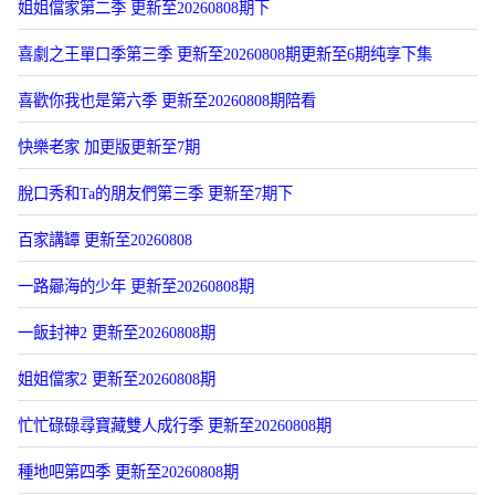
姐姐儅家第二季 更新至20260808期下
喜劇之王單口季第三季 更新至20260808期更新至6期纯享下集
喜歡你我也是第六季 更新至20260808期陪看
快樂老家 加更版更新至7期
脫口秀和Ta的朋友們第三季 更新至7期下
百家講罈 更新至20260808
一路曏海的少年 更新至20260808期
一飯封神2 更新至20260808期
姐姐儅家2 更新至20260808期
忙忙碌碌尋寶藏雙人成行季 更新至20260808期
種地吧第四季 更新至20260808期