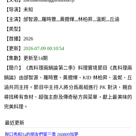
【导演】未知
【主演】邰智源,,,羅時豐,,,黃鐙煇,,,林柏昇,,,溫妮,,,丘涵
【类型】
【首播】2026
【更新】
2026-07-09 00:10:54
【集數】更新至14期
【簡介】《真料理兩鍋論第二季》料理實境節目《真料理兩
鍋論》由邰智源、羅時豐、黃鐙煇、KID 林柏昇、溫妮、丘
涵共同主持。節目中主持人將分爲兩組進行 PK 對決，親自
尋找稀有食材、超強主廚及傳奇秘方與菜單，獻上最美味的
完美料理。
最近更新
脫口秀和Ta的朋友們第三季 260809加更