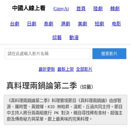
中國人線上看
GimyAi
首頁
陸劇
韓劇
台劇
日劇
泰劇
港劇
美劇
短劇
电影
綜藝
動漫
最近更新
最新上架
全部影片
真料理兩鍋論第二季
（綜藝）
《真料理兩鍋論第二季》料理實境節目《真料理兩鍋論》由邰智
源、羅時豐、黃鐙煇、KID 林柏昇、溫妮、丘涵共同主持。節目
中主持人將分爲兩組進行 PK 對決，親自尋找稀有食材、超強主
廚及傳奇秘方與菜單，獻上最美味的完美料理。