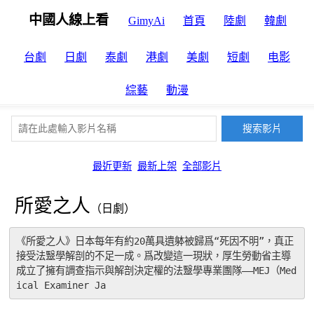
中國人線上看
GimyAi
首頁
陸劇
韓劇
台劇
日劇
泰劇
港劇
美劇
短劇
电影
綜藝
動漫
最近更新
最新上架
全部影片
所愛之人
（日劇）
《所愛之人》日本每年有約20萬具遺躰被歸爲“死因不明”，真正
接受法毉學解剖的不足一成。爲改變這一現狀，厚生勞動省主導
成立了擁有調查指示與解剖決定權的法毉學專業團隊——MEJ（Med
ical Examiner Ja