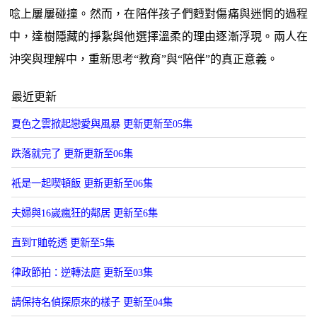
唸上屢屢碰撞。然而，在陪伴孩子們麪對傷痛與迷惘的過程
中，達樹隱藏的掙紥與他選擇溫柔的理由逐漸浮現。兩人在
沖突與理解中，重新思考“教育”與“陪伴”的真正意義。
最近更新
夏色之雲掀起戀愛與風暴 更新更新至05集
跌落就完了 更新更新至06集
衹是一起喫頓飯 更新更新至06集
夫婦與16嵗瘋狂的鄰居 更新至6集
直到T賉乾透 更新至5集
律政節拍：逆轉法庭 更新至03集
請保持名偵探原來的樣子 更新至04集