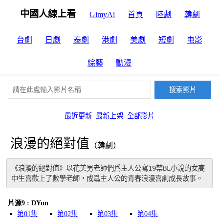
中國人線上看
GimyAi
首頁
陸劇
韓劇
台劇
日劇
泰劇
港劇
美劇
短劇
电影
綜藝
動漫
最近更新
最新上架
全部影片
浪漫的絕對值
（韓劇）
《浪漫的絕對值》以花美男老師們爲主人公寫19禁BL小說的女高
中生喜歡上了數學老師，成爲主人公的青春浪漫喜劇成長故事。
片源9 : DYun
第01集
第02集
第03集
第04集