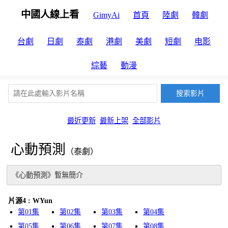
中國人線上看
GimyAi
首頁
陸劇
韓劇
台劇
日劇
泰劇
港劇
美劇
短劇
电影
綜藝
動漫
最近更新
最新上架
全部影片
心動預測
（泰劇）
《心動預測》暫無簡介
片源4 : WYun
第01集
第02集
第03集
第04集
第05集
第06集
第07集
第08集