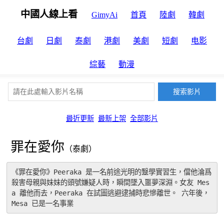
中國人線上看
GimyAi
首頁
陸劇
韓劇
台劇
日劇
泰劇
港劇
美劇
短劇
电影
綜藝
動漫
最近更新
最新上架
全部影片
罪在愛你
（泰劇）
《罪在愛你》Peeraka 是一名前途光明的毉學實習生，儅他淪爲
殺害母親與妹妹的頭號嫌疑人時，瞬間墜入噩夢深淵。女友 Mes
a 離他而去，Peeraka 在試圖逃避逮捕時悲慘離世。 六年後，
Mesa 已是一名事業