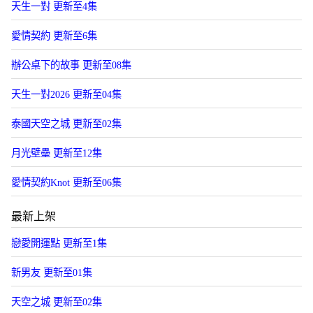
天生一對 更新至4集
愛情契約 更新至6集
辦公桌下的故事 更新至08集
天生一對2026 更新至04集
泰國天空之城 更新至02集
月光壁壘 更新至12集
愛情契約Knot 更新至06集
最新上架
戀愛開運點 更新至1集
新男友 更新至01集
天空之城 更新至02集