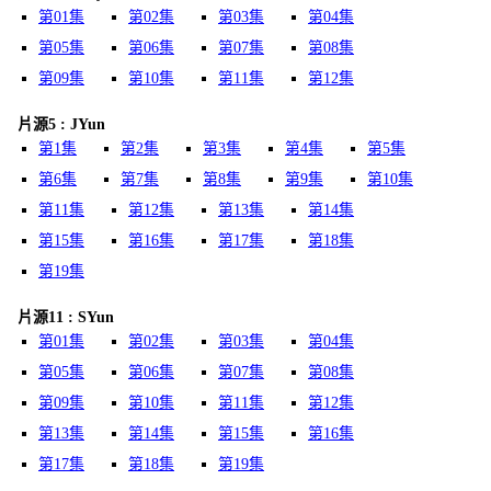
第01集
第02集
第03集
第04集
第05集
第06集
第07集
第08集
第09集
第10集
第11集
第12集
片源5 : JYun
第1集
第2集
第3集
第4集
第5集
第6集
第7集
第8集
第9集
第10集
第11集
第12集
第13集
第14集
第15集
第16集
第17集
第18集
第19集
片源11 : SYun
第01集
第02集
第03集
第04集
第05集
第06集
第07集
第08集
第09集
第10集
第11集
第12集
第13集
第14集
第15集
第16集
第17集
第18集
第19集