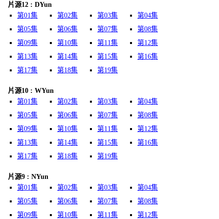
片源12 : DYun
第01集
第02集
第03集
第04集
第05集
第06集
第07集
第08集
第09集
第10集
第11集
第12集
第13集
第14集
第15集
第16集
第17集
第18集
第19集
片源10 : WYun
第01集
第02集
第03集
第04集
第05集
第06集
第07集
第08集
第09集
第10集
第11集
第12集
第13集
第14集
第15集
第16集
第17集
第18集
第19集
片源9 : NYun
第01集
第02集
第03集
第04集
第05集
第06集
第07集
第08集
第09集
第10集
第11集
第12集