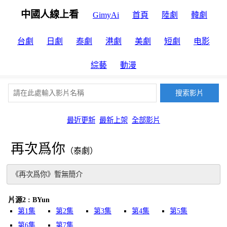
中國人線上看
GimyAi
首頁
陸劇
韓劇
台劇
日劇
泰劇
港劇
美劇
短劇
电影
綜藝
動漫
最近更新
最新上架
全部影片
再次爲你
（泰劇）
《再次爲你》暫無簡介
片源2 : BYun
第1集
第2集
第3集
第4集
第5集
第6集
第7集