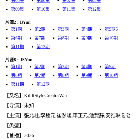
第05集
第06集
第07集
第08集
第09集
第10集
第11集
第12集
片源2 : BYun
第1期
第2期
第3期
第4期
第5期5
第6期
第7期
第8期
第9期
第10期
第11期
第12期
片源8 : JSYun
第1期
第2期
第3期
第4期
第5期
第6期
第7期
第8期
第9期
第10期
第11期
第12期
【又名】KillItStyleCreatorWar
【导演】未知
【主演】張允柱,李鍾元,崔然竣,車正元,池賢靜,安雅琳,양갱
【类型】
【首播】2026