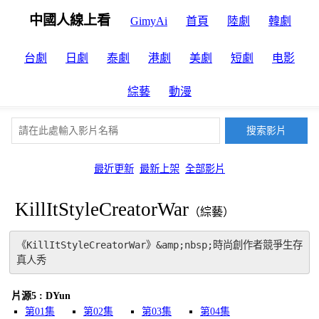
中國人線上看
GimyAi
首頁
陸劇
韓劇
台劇
日劇
泰劇
港劇
美劇
短劇
电影
綜藝
動漫
最近更新
最新上架
全部影片
KillItStyleCreatorWar
（綜藝）
《KillItStyleCreatorWar》&amp;nbsp;時尚創作者競爭生存
真人秀
片源5 : DYun
第01集
第02集
第03集
第04集