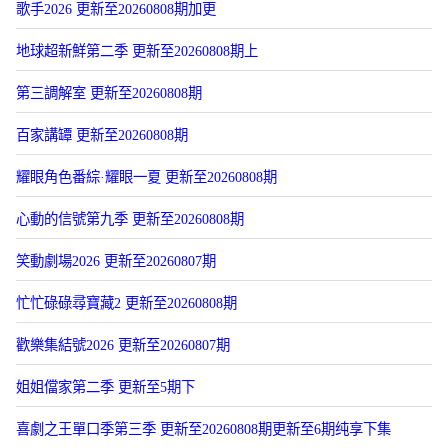
歌手2026 更新至20260808期加更
地球超新鮮第二季 更新至20260808期上
第三調解室 更新至20260808期
百家講罈 更新至20260808期
耀眼角色番綜·耀眼一夏 更新至20260808期
心動的信號第九季 更新至20260808期
笑動劇場2026 更新至20260807期
忙忙碌碌尋寶藏2 更新至20260808期
歡樂集結號2026 更新至20260807期
姐姐儅家第二季 更新至5期下
喜劇之王單口季第三季 更新至20260808期更新至6期纯享下集