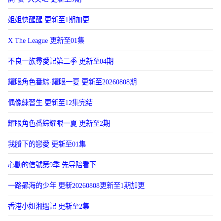
姐姐快醒醒 更新至1期加更
X The League 更新至01集
不良一族尋愛記第二季 更新至04期
耀眼角色番綜·耀眼一夏 更新至20260808期
偶像練習生 更新至12集完结
耀眼角色番綜耀眼一夏 更新至2期
我賸下的戀愛 更新至01集
心動的信號第9季 先导陪看下
一路曏海的少年 更新20260808更新至1期加更
香港小姐湘遇記 更新至2集