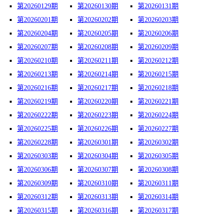
第20260129期
第20260130期
第20260131期
第20260201期
第20260202期
第20260203期
第20260204期
第20260205期
第20260206期
第20260207期
第20260208期
第20260209期
第20260210期
第20260211期
第20260212期
第20260213期
第20260214期
第20260215期
第20260216期
第20260217期
第20260218期
第20260219期
第20260220期
第20260221期
第20260222期
第20260223期
第20260224期
第20260225期
第20260226期
第20260227期
第20260228期
第20260301期
第20260302期
第20260303期
第20260304期
第20260305期
第20260306期
第20260307期
第20260308期
第20260309期
第20260310期
第20260311期
第20260312期
第20260313期
第20260314期
第20260315期
第20260316期
第20260317期