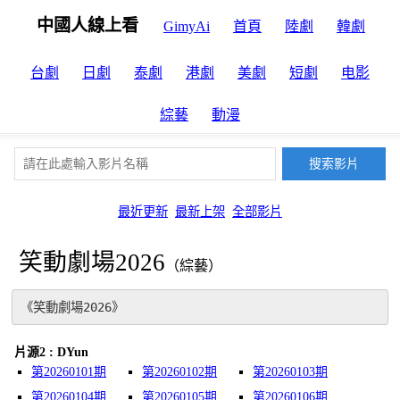
中國人線上看
GimyAi
首頁
陸劇
韓劇
台劇
日劇
泰劇
港劇
美劇
短劇
电影
綜藝
動漫
最近更新
最新上架
全部影片
笑動劇場2026
（綜藝）
《笑動劇場2026》
片源2 : DYun
第20260101期
第20260102期
第20260103期
第20260104期
第20260105期
第20260106期