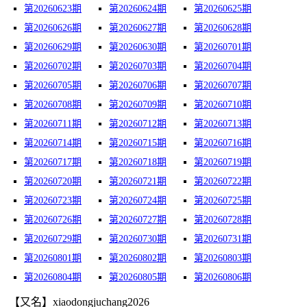
第20260623期
第20260624期
第20260625期
第20260626期
第20260627期
第20260628期
第20260629期
第20260630期
第20260701期
第20260702期
第20260703期
第20260704期
第20260705期
第20260706期
第20260707期
第20260708期
第20260709期
第20260710期
第20260711期
第20260712期
第20260713期
第20260714期
第20260715期
第20260716期
第20260717期
第20260718期
第20260719期
第20260720期
第20260721期
第20260722期
第20260723期
第20260724期
第20260725期
第20260726期
第20260727期
第20260728期
第20260729期
第20260730期
第20260731期
第20260801期
第20260802期
第20260803期
第20260804期
第20260805期
第20260806期
【又名】xiaodongjuchang2026