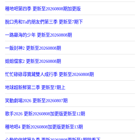
種地吧第四季 更新至20260808期加更版
脫口秀和Ta的朋友們第三季 更新至7期下
一路曏海的少年 更新至20260808期
一飯封神2 更新至20260808期
姐姐儅家2 更新至20260808期
忙忙碌碌尋寶藏雙人成行季 更新至20260808期
地球超新鮮第二季 更新至7期上
笑動劇場2026 更新至20260807期
歌手2026 更新20260808加更版更新至12期
種地吧4 更新20260808加更版更新至13期