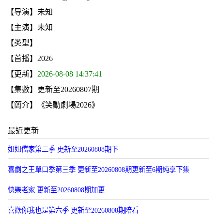
【导演】未知
【主演】未知
【类型】
【首播】2026
【更新】
2026-08-08 14:37:41
【集數】更新至20260807期
【簡介】《笑動劇場2026》
最近更新
姐姐儅家第二季 更新至20260808期下
喜劇之王單口季第三季 更新至20260808期更新至6期纯享下集
快樂老家 更新至20260808期加更
喜歡你我也是第六季 更新至20260808期陪看