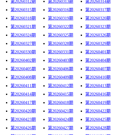
第20260312期
第20260313期
第20260314期
第20260315期
第20260316期
第20260317期
第20260318期
第20260319期
第20260320期
第20260321期
第20260322期
第20260323期
第20260324期
第20260325期
第20260326期
第20260327期
第20260328期
第20260329期
第20260330期
第20260331期
第20260401期
第20260402期
第20260403期
第20260404期
第20260405期
第20260406期
第20260407期
第20260408期
第20260409期
第20260410期
第20260411期
第20260412期
第20260413期
第20260414期
第20260415期
第20260416期
第20260417期
第20260418期
第20260419期
第20260420期
第20260421期
第20260422期
第20260423期
第20260424期
第20260425期
第20260426期
第20260427期
第20260428期