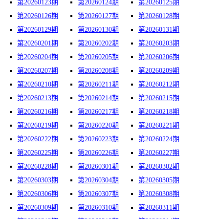
第20260123期
第20260124期
第20260125期
第20260126期
第20260127期
第20260128期
第20260129期
第20260130期
第20260131期
第20260201期
第20260202期
第20260203期
第20260204期
第20260205期
第20260206期
第20260207期
第20260208期
第20260209期
第20260210期
第20260211期
第20260212期
第20260213期
第20260214期
第20260215期
第20260216期
第20260217期
第20260218期
第20260219期
第20260220期
第20260221期
第20260222期
第20260223期
第20260224期
第20260225期
第20260226期
第20260227期
第20260228期
第20260301期
第20260302期
第20260303期
第20260304期
第20260305期
第20260306期
第20260307期
第20260308期
第20260309期
第20260310期
第20260311期