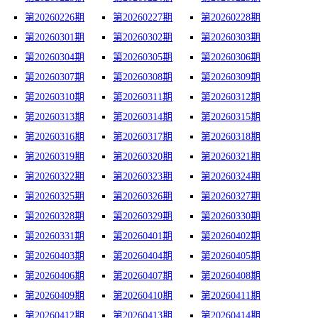
第20260226期
第20260227期
第20260228期
第20260301期
第20260302期
第20260303期
第20260304期
第20260305期
第20260306期
第20260307期
第20260308期
第20260309期
第20260310期
第20260311期
第20260312期
第20260313期
第20260314期
第20260315期
第20260316期
第20260317期
第20260318期
第20260319期
第20260320期
第20260321期
第20260322期
第20260323期
第20260324期
第20260325期
第20260326期
第20260327期
第20260328期
第20260329期
第20260330期
第20260331期
第20260401期
第20260402期
第20260403期
第20260404期
第20260405期
第20260406期
第20260407期
第20260408期
第20260409期
第20260410期
第20260411期
第20260412期
第20260413期
第20260414期