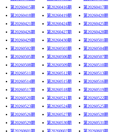
第20260415期
第20260416期
第20260417期
第20260418期
第20260419期
第20260420期
第20260421期
第20260424期
第20260425期
第20260426期
第20260427期
第20260428期
第20260429期
第20260430期
第20260501期
第20260502期
第20260503期
第20260504期
第20260505期
第20260506期
第20260507期
第20260508期
第20260509期
第20260510期
第20260511期
第20260512期
第20260513期
第20260514期
第20260515期
第20260516期
第20260517期
第20260518期
第20260519期
第20260520期
第20260521期
第20260522期
第20260523期
第20260524期
第20260525期
第20260526期
第20260527期
第20260528期
第20260529期
第20260530期
第20260531期
第20260601期
第20260602期
第20260603期