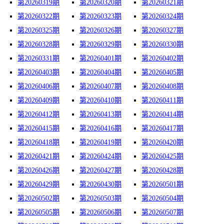
第20260319期
第20260320期
第20260321期
第20260322期
第20260323期
第20260324期
第20260325期
第20260326期
第20260327期
第20260328期
第20260329期
第20260330期
第20260331期
第20260401期
第20260402期
第20260403期
第20260404期
第20260405期
第20260406期
第20260407期
第20260408期
第20260409期
第20260410期
第20260411期
第20260412期
第20260413期
第20260414期
第20260415期
第20260416期
第20260417期
第20260418期
第20260419期
第20260420期
第20260421期
第20260424期
第20260425期
第20260426期
第20260427期
第20260428期
第20260429期
第20260430期
第20260501期
第20260502期
第20260503期
第20260504期
第20260505期
第20260506期
第20260507期