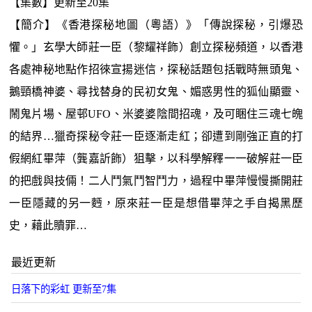
【集數】更新至20集
【簡介】《香港探秘地圖（粵語）》「傳說探秘，引爆恐
懼。」玄學大師莊一臣（黎耀祥飾）創立探秘頻道，以香港
各處神秘地點作招徠宣揚迷信，探秘話題包括戰時無頭鬼、
鵝頸橋神婆、尋找替身的民初女鬼、媚惑男性的狐仙顯靈、
鬧鬼片場、屋邨UFO、米婆婆陰間招魂，及可睏住三魂七魄
的結界…獵奇探秘令莊一臣逐漸走紅；卻遭到剛強正直的打
假網紅畢萍（龔嘉訢飾）狙擊，以科學解釋一一破解莊一臣
的把戲與技倆！二人鬥氣鬥智鬥力，過程中畢萍慢慢撕開莊
一臣隱藏的另一麪，原來莊一臣是想借畢萍之手自揭黑歷
史，藉此贖罪…
最近更新
日落下的彩虹 更新至7集