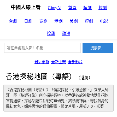
中國人線上看
GimyAi
首頁
陸劇
韓劇
台劇
日劇
泰劇
港劇
美劇
短劇
电影
綜藝
動漫
最近更新
最新上架
全部影片
香港探秘地圖（粵語）
（港劇）
《香港探秘地圖（粵語）》「傳說探秘，引爆恐懼。」玄學大師
莊一臣（黎耀祥飾）創立探秘頻道，以香港各處神秘地點作招徠
宣揚迷信，探秘話題包括戰時無頭鬼、鵝頸橋神婆、尋找替身的
民初女鬼、媚惑男性的狐仙顯靈、鬧鬼片場、屋邨UFO、米婆