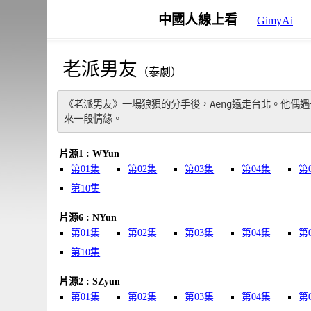
中國人線上看
GimyAi
老派男友
（泰劇）
《老派男友》一場狼狽的分手後，Aeng遠走台北。他偶
來一段情緣。
片源1 : WYun
第01集
第02集
第03集
第04集
第
第10集
片源6 : NYun
第01集
第02集
第03集
第04集
第
第10集
片源2 : SZyun
第01集
第02集
第03集
第04集
第