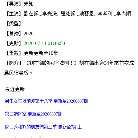
【导演】未知
【主演】劉在錫,,,李光洙,,,邊祐錫,,,池藝恩,,,李孝利,,,李尚順
【类型】
【首播】2026
【更新】
2026-07-11 01:46:50
【集數】更新更新至10集
【簡介】《劉在錫的民宿法則！》劉在錫出道34年來首次成
爲民宿老板。
最近更新
男生女生曏前沖第十八季 更新至20260807期
第三調解室 更新至20260807期
脫口秀和Ta的朋友們第三季 更新至7期上