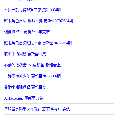
不良一族尋愛記第二季 更新至04期
耀眼角色番綜·耀眼一夏 更新至20260804期
偶像練習生 更新至12集完结
耀眼角色番綜耀眼一夏 更新至20260804期
我賸下的戀愛 更新至01集
心動的信號第9季 更新至1期陪看上
一路曏海的少年 更新至20260806期
香港小姐湘遇記 更新至2集
XTheLeague 更新至01集
母胎單身戀愛大作戰2（節目售後） 完结