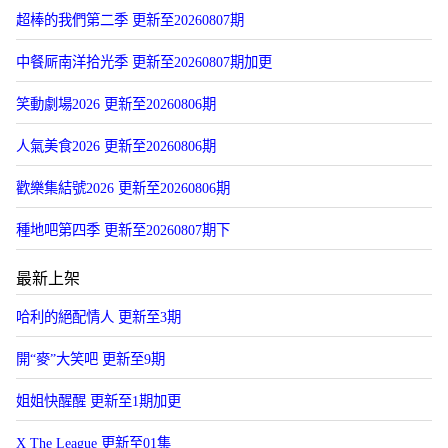
超棒的我們第二季 更新至20260807期
中餐厛南洋拾光季 更新至20260807期加更
笑動劇場2026 更新至20260806期
人氣美食2026 更新至20260806期
歡樂集結號2026 更新至20260806期
種地吧第四季 更新至20260807期下
最新上架
哈利的絕配情人 更新至3期
開“麥”大笑吧 更新至9期
姐姐快醒醒 更新至1期加更
X The League 更新至01集