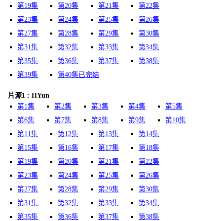
第19集
第20集
第21集
第22集
第23集
第24集
第25集
第26集
第27集
第28集
第29集
第30集
第31集
第32集
第33集
第34集
第35集
第36集
第37集
第38集
第39集
第40集已完结
片源1 : HYun
第1集
第2集
第3集
第4集
第5集
第6集
第7集
第8集
第9集
第10集
第11集
第12集
第13集
第14集
第15集
第16集
第17集
第18集
第19集
第20集
第21集
第22集
第23集
第24集
第25集
第26集
第27集
第28集
第29集
第30集
第31集
第32集
第33集
第34集
第35集
第36集
第37集
第38集