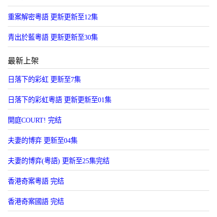
重案解密粵語 更新更新至12集
青出於藍粵語 更新更新至30集
最新上架
日落下的彩虹 更新至7集
日落下的彩虹粵語 更新更新至01集
開庭COURT! 完结
夫妻的博弈 更新至04集
夫妻的博弈(粵語) 更新至25集完结
香港奇案粵語 完结
香港奇案國語 完结