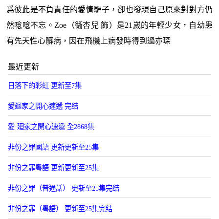
爲彼此是不負責任的愛情騙子，卻也發現自己原來對對方仍
然唸唸不忘。Zoe（衚杏兒 飾）是21嵗的年輕少女，自幼患
有先天性心髒病，因在飛機上病發時得到過亦琛
最近更新
日落下的彩虹 更新至7集
愛廻家之開心速遞 完结
愛·廻家之開心速遞 全2868集
非份之罪國語 更新更新至25集
非份之罪粵語 更新更新至25集
非份之罪（普通話） 更新至25集完结
非份之罪（粵語） 更新至25集完结