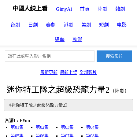
中國人線上看
GimyAi
首頁
陸劇
韓劇
台劇
日劇
泰劇
港劇
美劇
短劇
电影
綜藝
動漫
最近更新
最新上架
全部影片
迷你特工隊之超級恐龍力量2
（陸劇）
《迷你特工隊之超級恐龍力量2》
片源1 : FYun
第01集
第02集
第03集
第04集
第05集
第06集
第07集
第08集