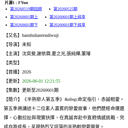
片源1 : FYun
第20260519期回顾
第20260525期
第20260601期上
第20260601期上纯享
第20260601期下
第20260601期下纯享
【又名】banshulianrendiwuji
【导演】未知
【主演】沈奕斐,謝依霖,夏之光,張純爗,董璿
【类型】
【首播】2026
【更新】
2026-06-01 12:21:55
【集數】更新至20260601期
【簡介】《半熟戀人第五季》&nbsp;命定指引，赤誠相愛。
第五季將講述十二位素人嘉賓的戀愛故事，他們歷經命運選
擇、心動拉扯與現實抉擇，在真誠奔赴中直麪情感挑戰、完
成自我成長，呈現熱烈又坦蕩的半熟齡戀愛圖景。