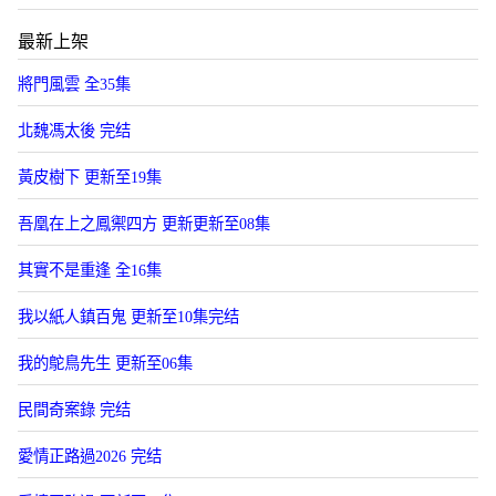
最新上架
將門風雲 全35集
北魏馮太後 完结
黃皮樹下 更新至19集
吾凰在上之鳳禦四方 更新更新至08集
其實不是重逢 全16集
我以紙人鎮百鬼 更新至10集完结
我的鴕鳥先生 更新至06集
民間奇案錄 完结
愛情正路過2026 完结