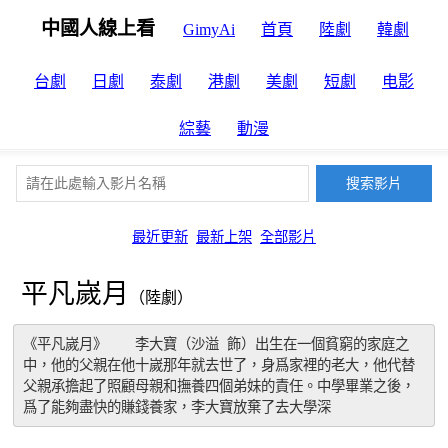
中國人線上看
GimyAi
首頁
陸劇
韓劇
台劇
日劇
泰劇
港劇
美劇
短劇
电影
綜藝
動漫
最近更新
最新上架
全部影片
平凡嵗月
（陸劇）
《平凡嵗月》　　李大寶（沙溢 飾）出生在一個貧窮的家庭之
中，他的父親在他十嵗那年就去世了，身爲家裡的老大，他代替
父親承擔起了照顧母親和撫養四個弟妹的責任。中學畢業之後，
爲了能夠盡快的賺錢養家，李大寶放棄了去大學深