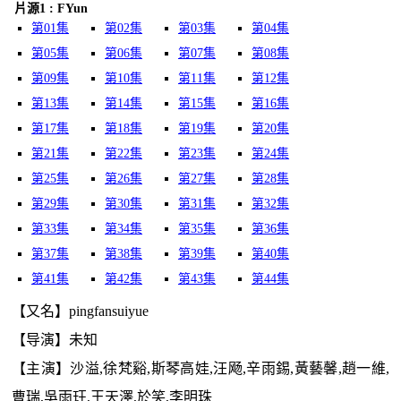
片源1 : FYun
第01集
第02集
第03集
第04集
第05集
第06集
第07集
第08集
第09集
第10集
第11集
第12集
第13集
第14集
第15集
第16集
第17集
第18集
第19集
第20集
第21集
第22集
第23集
第24集
第25集
第26集
第27集
第28集
第29集
第30集
第31集
第32集
第33集
第34集
第35集
第36集
第37集
第38集
第39集
第40集
第41集
第42集
第43集
第44集
【又名】pingfansuiyue
【导演】未知
【主演】沙溢,徐梵谿,斯琴高娃,汪飏,辛雨錫,黃藝馨,趙一維,
曹瑞,吳雨玨,王天澤,於笑,李明珠