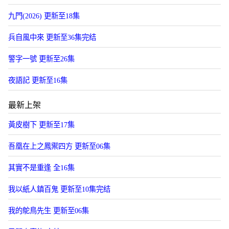
九門(2026) 更新至18集
兵自風中來 更新至36集完结
警字一號 更新至26集
夜語記 更新至16集
最新上架
黃皮樹下 更新至17集
吾凰在上之鳳禦四方 更新至06集
其實不是重逢 全16集
我以紙人鎮百鬼 更新至10集完结
我的鴕鳥先生 更新至06集