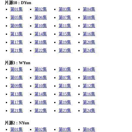
片源10 : DYun
第01集
第02集
第03集
第04集
第05集
第06集
第07集
第08集
第09集
第10集
第11集
第12集
第13集
第14集
第15集
第16集
第17集
第18集
第19集
第20集
第21集
第22集
第23集
第24集
片源3 : WYun
第01集
第02集
第03集
第04集
第05集
第06集
第07集
第08集
第09集
第10集
第11集
第12集
第13集
第14集
第15集
第16集
第17集
第18集
第19集
第20集
第21集
第22集
第23集
第24集
片源2 : NYun
第01集
第02集
第03集
第04集