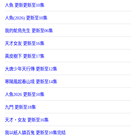
人魚 更新更新至10集
人魚(2026) 更新至10集
我的鴕鳥先生 更新至06集
天才女友 更新至16集
黃皮樹下 更新至17集
大唐少年天行傳 更新至12集
寒陽風起春山境 更新至14集
人魚2026 更新至10集
九門 更新至18集
天才，女友 更新至16集
我以紙人鎮百鬼 更新至10集完结