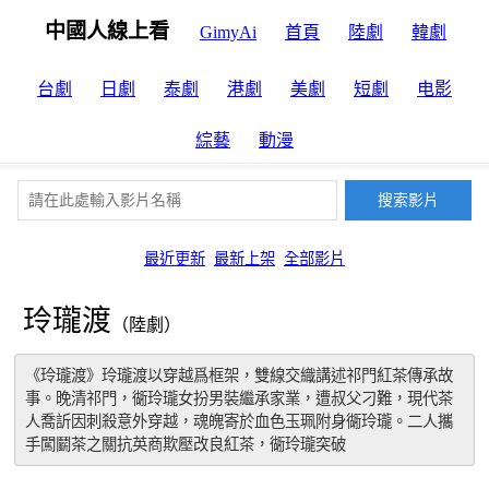
中國人線上看
GimyAi
首頁
陸劇
韓劇
台劇
日劇
泰劇
港劇
美劇
短劇
电影
綜藝
動漫
最近更新
最新上架
全部影片
玲瓏渡
（陸劇）
《玲瓏渡》玲瓏渡以穿越爲框架，雙線交織講述祁門紅茶傳承故
事。晚清祁門，衚玲瓏女扮男裝繼承家業，遭叔父刁難，現代茶
人喬訢因刺殺意外穿越，魂魄寄於血色玉珮附身衚玲瓏。二人攜
手闖鬭茶之關抗英商欺壓改良紅茶，衚玲瓏突破