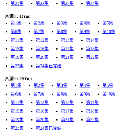
第21集
第22集
第23集
第24集
片源8 : HYun
第1集
第2集
第3集
第4集
第5集
第6集
第7集
第8集
第9集
第10集
第11集
第12集
第13集
第14集
第15集
第16集
第17集
第18集
第19集
第20集
第21集
第22集
第23集
第24集已完结
片源9 : JSYun
第1集
第2集
第3集
第4集
第5集
第6集
第7集
第8集
第9集
第10集
第11集
第12集
第13集
第14集
第15集
第16集
第17集
第18集
第19集
第20集
第21集
第22集
第23集
第24集已完结