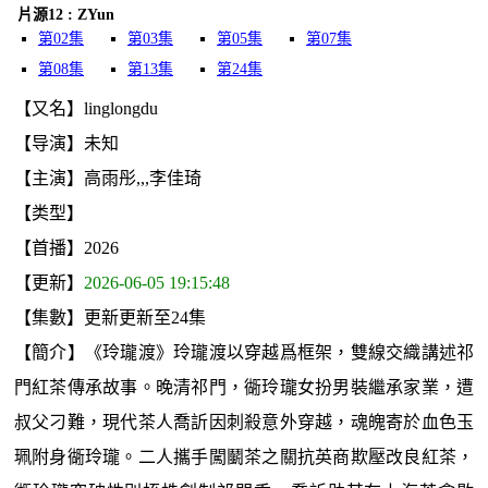
片源12 : ZYun
第02集
第03集
第05集
第07集
第08集
第13集
第24集
【又名】linglongdu
【导演】未知
【主演】高雨彤,,,李佳琦
【类型】
【首播】2026
【更新】
2026-06-05 19:15:48
【集數】更新更新至24集
【簡介】《玲瓏渡》玲瓏渡以穿越爲框架，雙線交織講述祁
門紅茶傳承故事。晚清祁門，衚玲瓏女扮男裝繼承家業，遭
叔父刁難，現代茶人喬訢因刺殺意外穿越，魂魄寄於血色玉
珮附身衚玲瓏。二人攜手闖鬭茶之關抗英商欺壓改良紅茶，