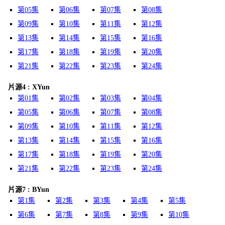
第05集
第06集
第07集
第08集
第09集
第10集
第11集
第12集
第13集
第14集
第15集
第16集
第17集
第18集
第19集
第20集
第21集
第22集
第23集
第24集
片源4 : XYun
第01集
第02集
第03集
第04集
第05集
第06集
第07集
第08集
第09集
第10集
第11集
第12集
第13集
第14集
第15集
第16集
第17集
第18集
第19集
第20集
第21集
第22集
第23集
第24集
片源7 : BYun
第1集
第2集
第3集
第4集
第5集
第6集
第7集
第8集
第9集
第10集