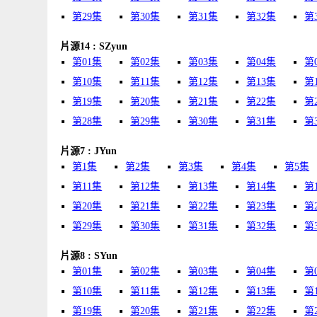
第29集
第30集
第31集
第32集
第
片源14 : SZyun
第01集
第02集
第03集
第04集
第
第10集
第11集
第12集
第13集
第
第19集
第20集
第21集
第22集
第
第28集
第29集
第30集
第31集
第
片源7 : JYun
第1集
第2集
第3集
第4集
第5集
第11集
第12集
第13集
第14集
第
第20集
第21集
第22集
第23集
第
第29集
第30集
第31集
第32集
第
片源8 : SYun
第01集
第02集
第03集
第04集
第
第10集
第11集
第12集
第13集
第
第19集
第20集
第21集
第22集
第