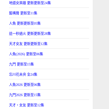
地道女英雄 更新更新至24集
藍嘴脣 更新至11集
人魚 更新更新至05集
這一秒過火 更新更新至28集
天才女友 更新更新至12集
人魚(2026) 更新至06集
九門 更新至15集
忘川花未央 全24集
人魚2026 更新至06集
九門2026 更新至15集
天才，女友 更新至12集