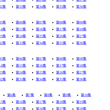
32集
第33集
第34集
第35集
第36集
05集
第06集
第07集
第08集
第09集
14集
第15集
第16集
第17集
第18集
23集
第24集
第25集
第26集
第27集
32集
第33集
第34集
第35集
第36集
05集
第06集
第07集
第08集
第09集
14集
第15集
第16集
第17集
第18集
23集
第24集
第25集
第26集
第27集
32集
第33集
第34集
第35集
第36集
第6集
第7集
第8集
第9集
第10集
15集
第16集
第17集
第18集
第19集
24集
第25集
第26集
第27集
第28集