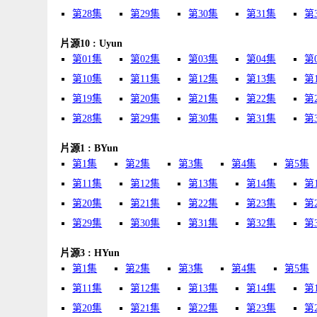
第28集
第29集
第30集
第31集
第
片源10 : Uyun
第01集
第02集
第03集
第04集
第
第10集
第11集
第12集
第13集
第
第19集
第20集
第21集
第22集
第
第28集
第29集
第30集
第31集
第
片源1 : BYun
第1集
第2集
第3集
第4集
第5集
第11集
第12集
第13集
第14集
第
第20集
第21集
第22集
第23集
第
第29集
第30集
第31集
第32集
第
片源3 : HYun
第1集
第2集
第3集
第4集
第5集
第11集
第12集
第13集
第14集
第
第20集
第21集
第22集
第23集
第