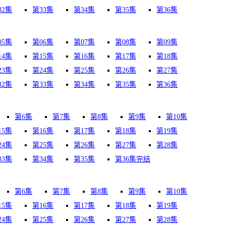
32集
第33集
第34集
第35集
第36集
05集
第06集
第07集
第08集
第09集
14集
第15集
第16集
第17集
第18集
23集
第24集
第25集
第26集
第27集
32集
第33集
第34集
第35集
第36集
第6集
第7集
第8集
第9集
第10集
15集
第16集
第17集
第18集
第19集
24集
第25集
第26集
第27集
第28集
33集
第34集
第35集
第36集完结
第6集
第7集
第8集
第9集
第10集
15集
第16集
第17集
第18集
第19集
24集
第25集
第26集
第27集
第28集