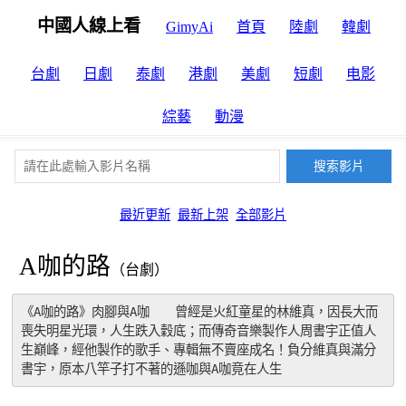
中國人線上看
GimyAi
首頁
陸劇
韓劇
台劇
日劇
泰劇
港劇
美劇
短劇
电影
綜藝
動漫
最近更新
最新上架
全部影片
A咖的路
（台劇）
《A咖的路》肉腳與A咖　　曾經是火紅童星的林維真，因長大而
喪失明星光環，人生跌入穀底；而傳奇音樂製作人周書宇正值人
生巔峰，經他製作的歌手、專輯無不賣座成名！負分維真與滿分
書宇，原本八竿子打不著的遜咖與A咖竟在人生