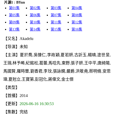
片源1 : BYun
第01集
第02集
第03集
第04集
第05集
第06集
第07集
第08集
第09集
第10集
第11集
第12集
第13集
第14集
第15集
第16集
【又名】Akadelu
【导演】未知
【主演】夏於喬,吳慷仁,李政穎,夏若妍,古訢玉,楊晴,塗世旻,
王琄,林予晞,紀銘松,葛蕾,馬唸先,東野,張子妍,王中平,唐綺陽,
馬國賢,羅時豐,劉香君,李玟,張詠嫻,嚴爵,洪敬堯,蔡明脩,安思
瑋,夏尅立,王寶第,彭冠化,蔣偉文,金士傑
【类型】
【首播】2014
【更新】
2026-06-16 16:30:53
【集數】完结