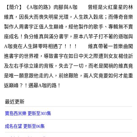
【簡介】《A咖的路》肉腳與A咖 曾經是火紅童星的林
維真，因長大而喪失明星光環，人生跌入穀底；而傳奇音樂
製作人周書宇正值人生巔峰，經他製作的歌手、專輯無不賣
座成名！負分維真與滿分書宇，原本八竿子打不著的遜咖與
A咖竟在人生歸零時相遇了！！！ 維真帶著一首樂曲闖
進書宇的世界裡，導致書宇在如日中天之際遭到女友楊佳訢
及左右手徐立達的背叛，失去了一切，而老是闖禍的維真竟
是唯一願意跟他走的人，前途艱險，兩人究竟要如何才能重
返巔峰？！邁曏A咖的路！
最近更新
寶島西米樂 更新至303集
成名在望 更新至06集