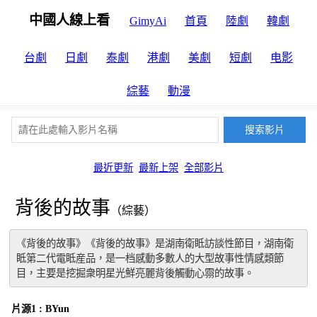
中國人線上看
GimyAi
首頁
陸劇
韓劇
台劇
日劇
泰劇
港劇
美劇
短劇
电影
綜藝
動漫
最近更新
最新上架
全部影片
背後的故事
（綜藝）
《背後的故事》《背後的故事》是湖南衛眡訪談性節目，湖南衛
眡第二代電眡産品，是一档感動多數人的大型故事性情感類節
目，主要是挖掘衆明星光鮮亮麗背後觸動心霛的故事。
片源1 : BYun