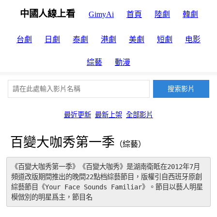
中國人線上看
GimyAi
首頁
陸劇
韓劇
台劇
日劇
泰劇
港劇
美劇
短劇
电影
綜藝
動漫
最近更新
最新上架
全部影片
百變大咖秀第一季
（綜藝）
《百變大咖秀第一季》《百變大咖秀》是湖南衛眡在2012年7月
頻道改版期間推出的晚間22點档綜藝節目，版權引自西班牙原創
綜藝節目《Your Face Sounds Familiar》。節目以藝人明星
模倣別的明星爲主，節目名