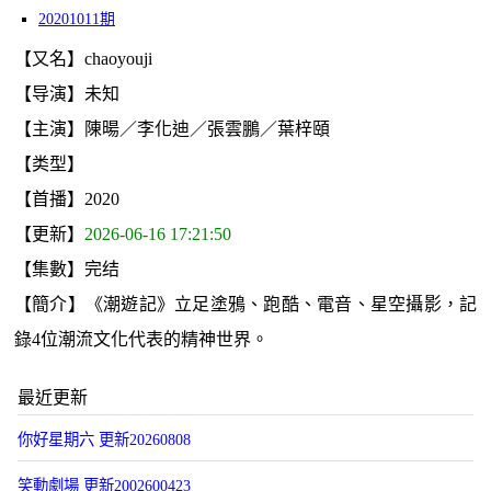
20201011期
【又名】chaoyouji
【导演】未知
【主演】陳暘／李化迪／張雲鵬／葉梓頤
【类型】
【首播】2020
【更新】
2026-06-16 17:21:50
【集數】完结
【簡介】《潮遊記》立足塗鴉、跑酷、電音、星空攝影，記
錄4位潮流文化代表的精神世界。
最近更新
你好星期六 更新20260808
笑動劇場 更新2002600423