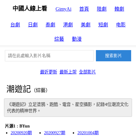
中國人線上看
GimyAi
首頁
陸劇
韓劇
台劇
日劇
泰劇
港劇
美劇
短劇
电影
綜藝
動漫
最近更新
最新上架
全部影片
潮遊記
（綜藝）
《潮遊記》立足塗鴉、跑酷、電音、星空攝影，記錄4位潮流文化
代表的精神世界。
片源1 : BYun
20200920期
20200927期
20201004期