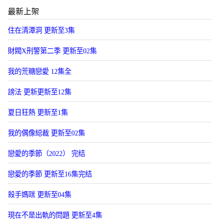
最新上架
住在清潭洞 更新至3集
財閥X刑警第二季 更新至02集
我的荒糖戀愛 12集全
謗法 更新更新至12集
夏日狂熱 更新至1集
我的偶像縂裁 更新至02集
戀愛的季節（2022） 完结
戀愛的季節 更新至16集完结
殺手媽咪 更新至04集
現在不是出軌的問題 更新至4集