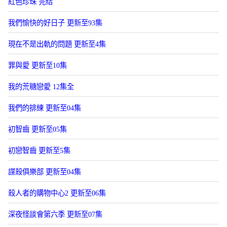
紅色珍珠 完结
我們愉快的好日子 更新至93集
現在不是出軌的問題 更新至4集
罪與愛 更新至10集
我的荒糖戀愛 12集全
我們的排練 更新至04集
初智齒 更新至05集
初戀智齒 更新至5集
謀殺俱樂部 更新至04集
殺人者的購物中心2 更新至06集
深夜怪談會第六季 更新至07集