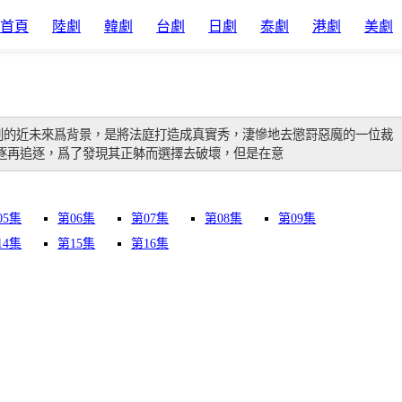
首頁
陸劇
韓劇
台劇
日劇
泰劇
港劇
美劇
刑的近未來爲背景，是將法庭打造成真實秀，淒慘地去懲罸惡魔的一位裁
逐再追逐，爲了發現其正躰而選擇去破壞，但是在意
05集
第06集
第07集
第08集
第09集
14集
第15集
第16集