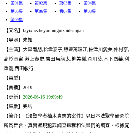
第01集
第02集
第03集
第04集
第05集
第06集
第07集
第08集
第09集
【又名】fayixuezheyoumuguizhideanjian
【导演】未知
【主演】大森南朋,松雪泰子,飯豐萬理江,佐津川愛美,仲村亨,
高杉真宙,淵上泰史,吉田烏龍太,柳美稀,森川葵,木下鳳華,利
重剛,西田敏行
【类型】
【首播】2019
【更新】
2026-06-16 19:09:49
【集數】完结
【簡介】《法毉學者柚木貴志的案件》以日本法毉學研究院
所爲舞台，真實呈現犯罪調查過程和法毉們的調查，根據屍