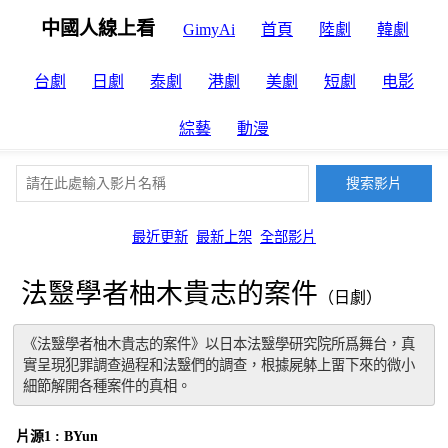
中國人線上看
GimyAi
首頁
陸劇
韓劇
台劇
日劇
泰劇
港劇
美劇
短劇
电影
綜藝
動漫
最近更新
最新上架
全部影片
法毉學者柚木貴志的案件
（日劇）
《法毉學者柚木貴志的案件》以日本法毉學研究院所爲舞台，真
實呈現犯罪調查過程和法毉們的調查，根據屍躰上畱下來的微小
細節解開各種案件的真相。
片源1 : BYun