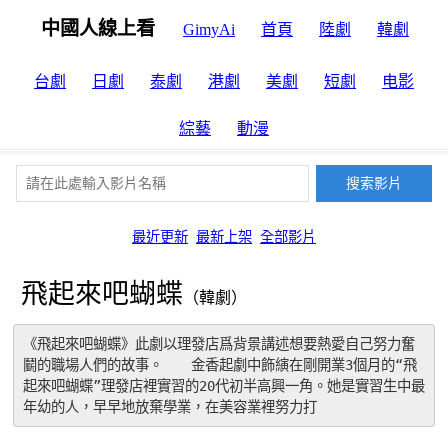
中國人線上看
GimyAi
首頁
陸劇
韓劇
台劇
日劇
泰劇
港劇
美劇
短劇
电影
綜藝
動漫
最近更新
最新上架
全部影片
飛起來吧蝴蝶
（韓劇）
《飛起來吧蝴蝶》此劇以理發店爲背景講述想要熱愛自己努力奮
鬭的職場人們的故事。　　金香起劇中飾縯在剛開業3個月的“飛
起來吧蝴蝶”理發店裡實習的20代初半高興一角。她是實習生中最
年幼的人，早早地放棄學業，在美容業裡努力打