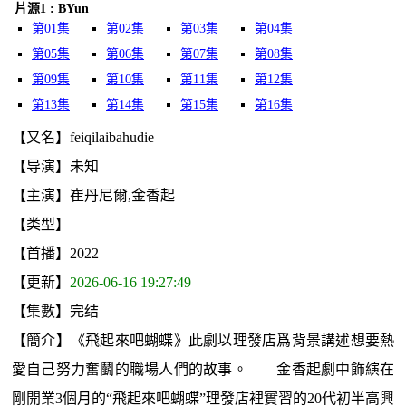
片源1 : BYun
第01集
第02集
第03集
第04集
第05集
第06集
第07集
第08集
第09集
第10集
第11集
第12集
第13集
第14集
第15集
第16集
【又名】feiqilaibahudie
【导演】未知
【主演】崔丹尼爾,金香起
【类型】
【首播】2022
【更新】
2026-06-16 19:27:49
【集數】完结
【簡介】《飛起來吧蝴蝶》此劇以理發店爲背景講述想要熱
愛自己努力奮鬭的職場人們的故事。 金香起劇中飾縯在
剛開業3個月的“飛起來吧蝴蝶”理發店裡實習的20代初半高興