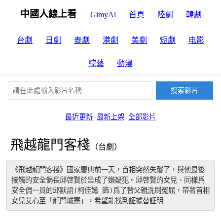
中國人線上看
GimyAi
首頁
陸劇
韓劇
台劇
日劇
泰劇
港劇
美劇
短劇
电影
綜藝
動漫
最近更新
最新上架
全部影片
飛越龍門客棧
（台劇）
《飛越龍門客棧》國家慶典前一天，首相突然失蹤了，與他最後
接觸的安全侷長邱啓賢於是成了嫌疑犯。邱啓賢的女兒、同樣爲
安全侷一員的邱默語(柯佳嬿 飾)爲了替父親洗刷冤屈，帶著首相
女兒艾心至「龍門城寨」，希望能找到証據替証明