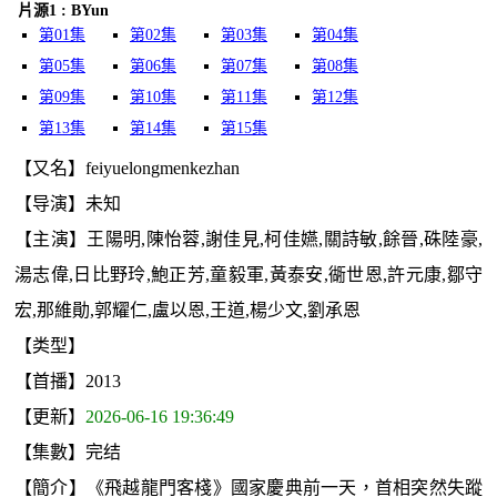
片源1 : BYun
第01集
第02集
第03集
第04集
第05集
第06集
第07集
第08集
第09集
第10集
第11集
第12集
第13集
第14集
第15集
【又名】feiyuelongmenkezhan
【导演】未知
【主演】王陽明,陳怡蓉,謝佳見,柯佳嬿,關詩敏,餘晉,硃陸豪,
湯志偉,日比野玲,鮑正芳,童毅軍,黃泰安,衚世恩,許元康,鄒守
宏,那維勛,郭耀仁,盧以恩,王道,楊少文,劉承恩
【类型】
【首播】2013
【更新】
2026-06-16 19:36:49
【集數】完结
【簡介】《飛越龍門客棧》國家慶典前一天，首相突然失蹤