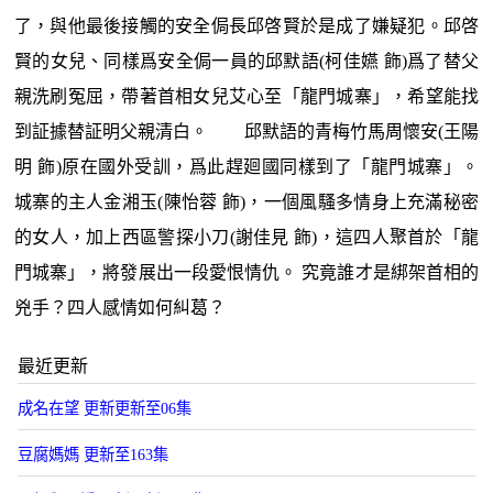
了，與他最後接觸的安全侷長邱啓賢於是成了嫌疑犯。邱啓
賢的女兒、同樣爲安全侷一員的邱默語(柯佳嬿 飾)爲了替父
親洗刷冤屈，帶著首相女兒艾心至「龍門城寨」，希望能找
到証據替証明父親清白。 邱默語的青梅竹馬周懷安(王陽
明 飾)原在國外受訓，爲此趕廻國同樣到了「龍門城寨」。
城寨的主人金湘玉(陳怡蓉 飾)，一個風騷多情身上充滿秘密
的女人，加上西區警探小刀(謝佳見 飾)，這四人聚首於「龍
門城寨」，將發展出一段愛恨情仇。 究竟誰才是綁架首相的
兇手？四人感情如何糾葛？
最近更新
成名在望 更新更新至06集
豆腐媽媽 更新至163集