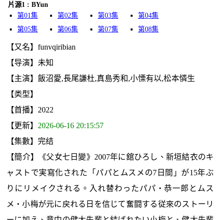
片源1 : BYun
第01集
第02集
第03集
第04集
第05集
第06集
第07集
第08集
【又名】funvqiribian
【导演】未知
【主演】飯沼愛,長尾謙杜,真島秀和,小慄有以,松本憐生
【类型】
【首播】2022
【更新】
2026-06-16 20:15:57
【集數】完结
【簡介】《父女七日變》2007年に舘ひろし、新垣結衣のキ
ャストで実寫化された「パパとムスメの7日間」が15年ぶ
りにリメイクされる。入れ替わったパパ・恭一郎とムス
メ・小梅が元に戻れる日を信じて奮闘する従來のストーリ
ーに加え、意中の健太先輩と結ばれたい小梅と、健太先輩