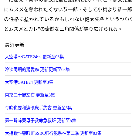
にムスメを奪われたくない恭一郎、そして小梅より恭一郎
の性格に惹かれているかもしれない健太先輩という“パパ
とムスメとカレ”の奇妙な三角関係が繰り広げられる。
最近更新
大空港～GATE24～ 更新至03集
冷淡同期的溺愛癖 更新更新至05集
大空港GATE24 更新至3集
東京三十嵗左右 更新至3集
今晚也要和連環殺手約會 更新至6集
第一聲啼哭母子救命急救班 更新至5集
大追蹤〜警眡厛SSBC強行犯系〜第二季 更新至03集