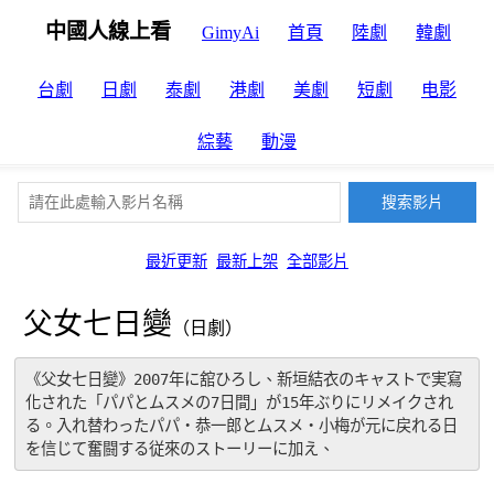
中國人線上看
GimyAi
首頁
陸劇
韓劇
台劇
日劇
泰劇
港劇
美劇
短劇
电影
綜藝
動漫
最近更新
最新上架
全部影片
父女七日變
（日劇）
《父女七日變》2007年に舘ひろし、新垣結衣のキャストで実寫
化された「パパとムスメの7日間」が15年ぶりにリメイクされ
る。入れ替わったパパ・恭一郎とムスメ・小梅が元に戻れる日
を信じて奮闘する従來のストーリーに加え、