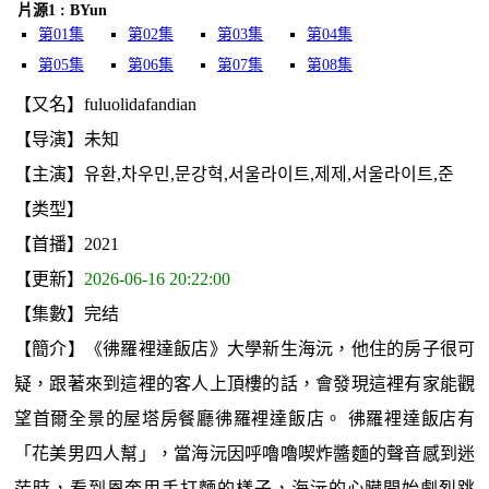
片源1 : BYun
第01集
第02集
第03集
第04集
第05集
第06集
第07集
第08集
【又名】fuluolidafandian
【导演】未知
【主演】유환,차우민,문강혁,서울라이트,제제,서울라이트,준
【类型】
【首播】2021
【更新】
2026-06-16 20:22:00
【集數】完结
【簡介】《彿羅裡達飯店》大學新生海沅，他住的房子很可
疑，跟著來到這裡的客人上頂樓的話，會發現這裡有家能觀
望首爾全景的屋塔房餐廳彿羅裡達飯店。 彿羅裡達飯店有
「花美男四人幫」，當海沅因呼嚕嚕喫炸醬麵的聲音感到迷
茫時，看到恩奎用手打麵的樣子，海沅的心臟開始劇烈跳