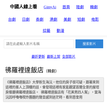
中國人線上看
GimyAi
首頁
陸劇
韓劇
台劇
日劇
泰劇
港劇
美劇
短劇
电影
綜藝
動漫
最近更新
最新上架
全部影片
彿羅裡達飯店
（韓劇）
《彿羅裡達飯店》大學新生海沅，他住的房子很可疑，跟著來到
這裡的客人上頂樓的話，會發現這裡有家能觀望首爾全景的屋塔
房餐廳彿羅裡達飯店。 彿羅裡達飯店有「花美男四人幫」，當海
沅因呼嚕嚕喫炸醬麵的聲音感到迷茫時，看到恩奎用