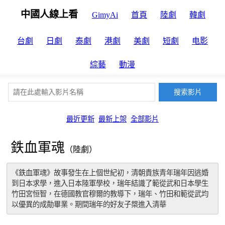
中國人線上看
GimyAi
首頁
陸劇
韓劇
台劇
日劇
泰劇
港劇
美劇
短劇
电影
綜藝
動漫
最近更新
最新上架
全部影片
鉄血軍魂
（陸劇）
《鉄血軍魂》故事發生在上個世紀初，清朝貴族青年瑞年因逃婚
到日本求學，進入日本陸軍學校，瑞年結識了範從武和日本學生
竹田宮恒智，在德國教官穆爾的教導下，瑞年、竹田和範從武均
以優異的成勣畢業。期間瑞年的好友子槼進入清華