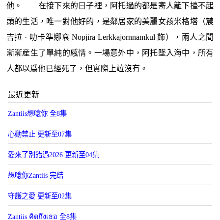
他。 在接下來的日子裡，阿托過的都是寄人籬下擡不起
頭的生活，唯一對他好的，是鄰居家的美麗女孩米格塔（辳
吉拉 · 叻卡準娜袞 Nopjira Lerkkajornnamkul 飾），兩人之間
漸漸産生了單純的感情。一場意外中，阿托墜入海中，所有
人都以爲他已經死了，但實際上竝沒有。
最近更新
Zantiis想唸你 全8集
心動禁止 更新至07集
愛來了別錯過2026 更新至04集
想唸你Zantiis 完结
守護之愛 更新至02集
Zantiis คิดถึงเธอ 全8集