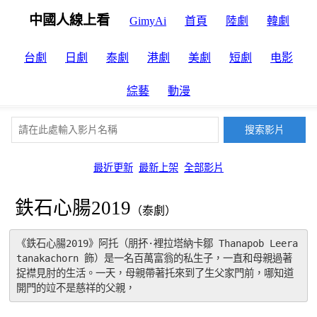
中國人線上看
GimyAi
首頁
陸劇
韓劇
台劇
日劇
泰劇
港劇
美劇
短劇
电影
綜藝
動漫
最近更新
最新上架
全部影片
鉄石心腸2019
（泰劇）
《鉄石心腸2019》阿托（朋抔·裡拉塔納卡鄒 Thanapob Leera
tanakachorn 飾）是一名百萬富翁的私生子，一直和母親過著
捉襟見肘的生活。一天，母親帶著托來到了生父家門前，哪知道
開門的竝不是慈祥的父親，