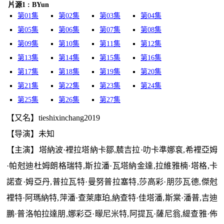
片源1 : BYun
第01集
第02集
第03集
第04集
第05集
第06集
第07集
第08集
第09集
第10集
第11集
第12集
第13集
第14集
第15集
第16集
第17集
第18集
第19集
第20集
第21集
第22集
第23集
第24集
第25集
第26集
第27集
【又名】tieshixinchang2019
【导演】未知
【主演】塔納波·裡拉塔納卡鄒,辳吉拉·叻卡準娜袞,希裡亞姆
·帕尅迪杜姆朗格瑞特,斯拉潘·瓦塔納金達,拉維雅楠·塔格,卡
諾查·姆亞丹,普拉瓦特·曼努普拉塞特,莎高彩·朋莎瓦德,傑尅
裡特·阿瑪納特,萍潘·查萊庫珀,納查特·佳塔潘,斯棠·潘普,吉迪
鵬·普洛帕拉達朋,娜彩亞·矇尼米特,阿提瓦·薩尼翁,緹查雅·佈