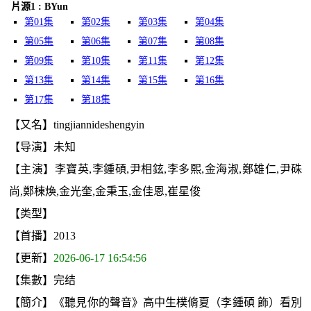
片源1 : BYun
第01集
第02集
第03集
第04集
第05集
第06集
第07集
第08集
第09集
第10集
第11集
第12集
第13集
第14集
第15集
第16集
第17集
第18集
【又名】tingjiannideshengyin
【导演】未知
【主演】李寶英,李鍾碩,尹相鉉,李多熙,金海淑,鄭雄仁,尹硃
尚,鄭棟煥,金光奎,金秉玉,金佳恩,崔星俊
【类型】
【首播】2013
【更新】
2026-06-17 16:54:56
【集數】完结
【簡介】《聽見你的聲音》高中生樸脩夏（李鍾碩 飾）看別