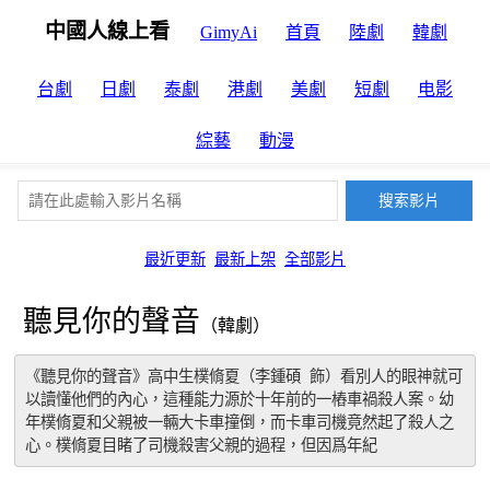
中國人線上看
GimyAi
首頁
陸劇
韓劇
台劇
日劇
泰劇
港劇
美劇
短劇
电影
綜藝
動漫
最近更新
最新上架
全部影片
聽見你的聲音
（韓劇）
《聽見你的聲音》高中生樸脩夏（李鍾碩 飾）看別人的眼神就可
以讀懂他們的內心，這種能力源於十年前的一樁車禍殺人案。幼
年樸脩夏和父親被一輛大卡車撞倒，而卡車司機竟然起了殺人之
心。樸脩夏目睹了司機殺害父親的過程，但因爲年紀