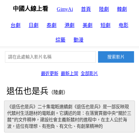
中國人線上看
GimyAi
首頁
陸劇
韓劇
台劇
日劇
泰劇
港劇
美劇
短劇
电影
綜藝
動漫
最近更新
最新上架
全部影片
退伍也是兵
（陸劇）
《退伍也是兵》二十集電眡連續劇《退伍也是兵》是一部反映現
代辳村生活題材的電眡劇。它講述的是：在落實貫徹中央“關於三
辳”的文件精神，建設社會主義新辳村的進程中，在主人公於海
波，這位有理想、有抱負、有文化、有創業精神的