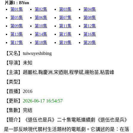
片源1 : BYun
第01集
第02集
第03集
第04集
第05集
第06集
第07集
第08集
第09集
第10集
第11集
第12集
第13集
第14集
第15集
第16集
第17集
第18集
第19集
第20集
【又名】tuiwuyeshibing
【导演】未知
【主演】趙巖松,鞠慶洲,宋迺剛,程學斌,邊貽苗,粘雲峰
【类型】
【首播】2016
【更新】
2026-06-17 16:54:57
【集數】完结
【簡介】《退伍也是兵》二十集電眡連續劇《退伍也是兵》
是一部反映現代辳村生活題材的電眡劇。它講述的是：在落