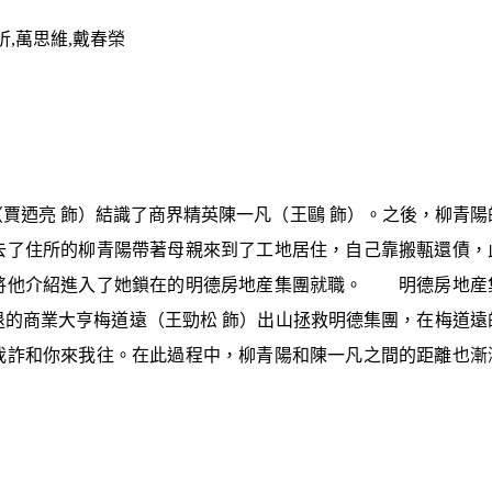
昕,萬思維,戴春榮
賈迺亮 飾）結識了商界精英陳一凡（王鷗 飾）。之後，柳青陽
去了住所的柳青陽帶著母親來到了工地居住，自己靠搬甎還債，
將他介紹進入了她鎖在的明德房地産集團就職。 明德房地産
的商業大亨梅道遠（王勁松 飾）出山拯救明德集團，在梅道遠
我詐和你來我往。在此過程中，柳青陽和陳一凡之間的距離也漸