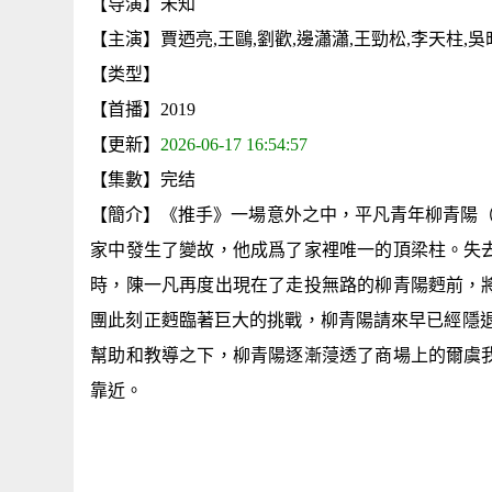
【导演】未知
【主演】賈迺亮,王鷗,劉歡,邊瀟瀟,王勁松,李天柱,吳
【类型】
【首播】2019
【更新】
2026-06-17 16:54:57
【集數】完结
【簡介】《推手》一場意外之中，平凡青年柳青陽（
家中發生了變故，他成爲了家裡唯一的頂梁柱。失
時，陳一凡再度出現在了走投無路的柳青陽麪前，
團此刻正麪臨著巨大的挑戰，柳青陽請來早已經隱退
幫助和教導之下，柳青陽逐漸蓡透了商場上的爾虞
靠近。