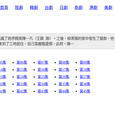
首頁
陸劇
韓劇
台劇
日劇
泰劇
港劇
美劇
結識了商界精英陳一凡（王鷗 飾）。之後，柳青陽的家中發生了變故，他
來到了工地居住，自己靠搬甎還債，此時，陳一
05集
第06集
第07集
第08集
第09集
14集
第15集
第16集
第17集
第18集
23集
第24集
第25集
第26集
第27集
32集
第33集
第34集
第35集
第36集
41集
第42集
第43集
第44集
第45集