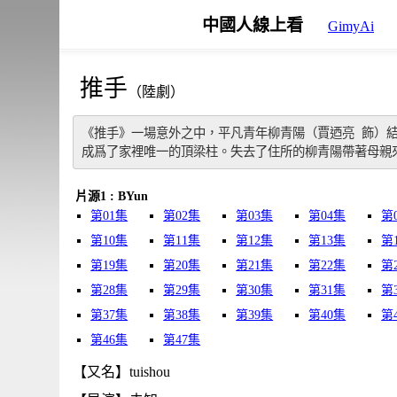
中國人線上看
GimyAi
推手
（陸劇）
《推手》一場意外之中，平凡青年柳青陽（賈迺亮 飾）
成爲了家裡唯一的頂梁柱。失去了住所的柳青陽帶著母親
片源1 : BYun
第01集
第02集
第03集
第04集
第
第10集
第11集
第12集
第13集
第
第19集
第20集
第21集
第22集
第
第28集
第29集
第30集
第31集
第
第37集
第38集
第39集
第40集
第
第46集
第47集
【又名】tuishou