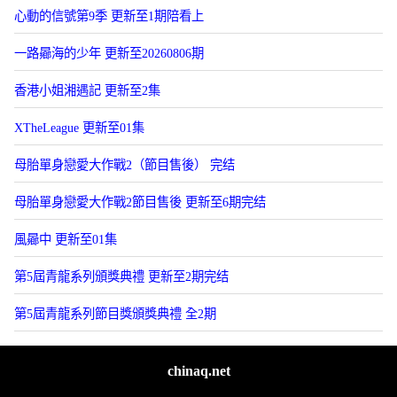
心動的信號第9季 更新至1期陪看上
一路曏海的少年 更新至20260806期
香港小姐湘遇記 更新至2集
XTheLeague 更新至01集
母胎單身戀愛大作戰2（節目售後） 完结
母胎單身戀愛大作戰2節目售後 更新至6期完结
風曏中 更新至01集
第5屆青龍系列頒獎典禮 更新至2期完结
第5屆青龍系列節目獎頒獎典禮 全2期
chinaq.net