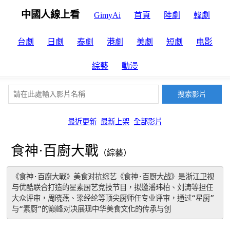
中國人線上看
GimyAi
首頁
陸劇
韓劇
台劇
日劇
泰劇
港劇
美劇
短劇
电影
綜藝
動漫
最近更新
最新上架
全部影片
食神·百廚大戰
（綜藝）
《食神·百廚大戰》美食对抗综艺《食神·百厨大战》是浙江卫视
与优酷联合打造的星素厨艺竞技节目，拟邀潘玮柏、刘涛等担任
大众评审，周晓燕、梁经纶等顶尖厨师任专业评审，通过“星厨”
与“素厨”的巅峰对决展现中华美食文化的传承与创