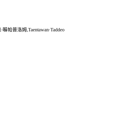
洛姆,Taentawan·Taddeo