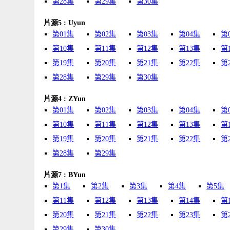
第28集
第29集
第30集
片源5 : Uyun
第01集
第02集
第03集
第04集
第
第10集
第11集
第12集
第13集
第
第19集
第20集
第21集
第22集
第
第28集
第29集
第30集
片源4 : ZYun
第01集
第02集
第03集
第04集
第
第10集
第11集
第12集
第13集
第
第19集
第20集
第21集
第22集
第
第28集
第29集
片源7 : BYun
第1集
第2集
第3集
第4集
第5集
第11集
第12集
第13集
第14集
第
第20集
第21集
第22集
第23集
第
第29集
第30集