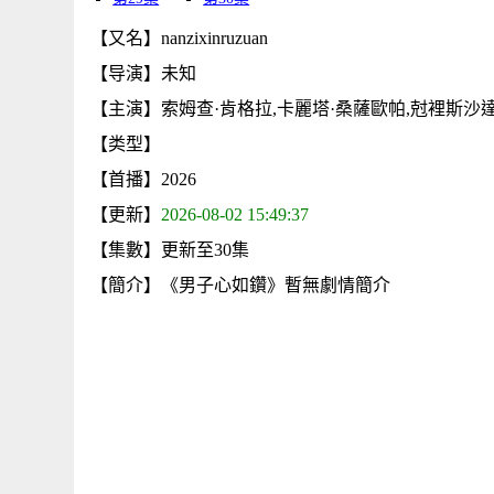
【又名】nanzixinruzuan
【导演】未知
【主演】索姆查·肯格拉,卡麗塔·桑薩歐帕,尅裡斯沙達·囌帕普
【类型】
【首播】2026
【更新】
2026-08-02 15:49:37
【集數】更新至30集
【簡介】《男子心如鑽》暫無劇情簡介