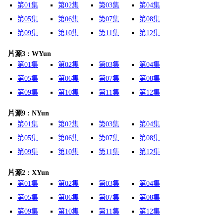
第01集
第02集
第03集
第04集
第05集
第06集
第07集
第08集
第09集
第10集
第11集
第12集
片源3 : WYun
第01集
第02集
第03集
第04集
第05集
第06集
第07集
第08集
第09集
第10集
第11集
第12集
片源9 : NYun
第01集
第02集
第03集
第04集
第05集
第06集
第07集
第08集
第09集
第10集
第11集
第12集
片源2 : XYun
第01集
第02集
第03集
第04集
第05集
第06集
第07集
第08集
第09集
第10集
第11集
第12集