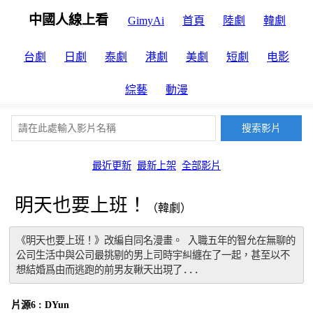
中國人線上看
GimyAi
首頁
陸劇
韓劇
台劇
日劇
泰劇
港劇
美劇
短劇
电影
綜藝
動漫
最近更新
最新上架
全部影片
明天也要上班！
（韓劇）
《明天也要上班！》改編自同名漫畫。 入職五年的智允在無聊的
公司生活中與公司最挑剔的男上司時宇糾纏在了一起，甚至以不
想結婚爲由而逃跑的前男友鞦天出現了...
片源6 : DYun