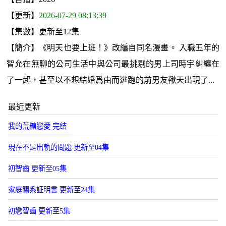
【更新】
2026-07-29 08:13:39
【集數】更新至12集
【簡介】《明天也要上班！》改編自同名漫畫。 入職五年的
智允在無聊的公司生活中與公司最挑剔的男上司時宇糾纏在
了一起，甚至以不想結婚爲由而逃跑的前男友鞦天出現了...
最近更新
我的荒糖戀愛 完结
現在不是出軌的問題 更新至04集
初智齒 更新至05集
家庭關系証明書 更新至24集
初戀智齒 更新至5集