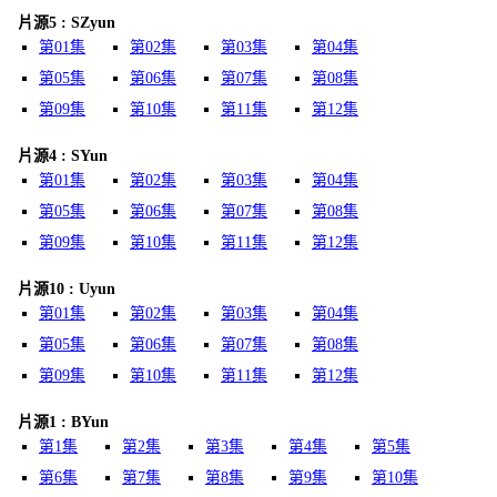
片源5 : SZyun
第01集
第02集
第03集
第04集
第05集
第06集
第07集
第08集
第09集
第10集
第11集
第12集
片源4 : SYun
第01集
第02集
第03集
第04集
第05集
第06集
第07集
第08集
第09集
第10集
第11集
第12集
片源10 : Uyun
第01集
第02集
第03集
第04集
第05集
第06集
第07集
第08集
第09集
第10集
第11集
第12集
片源1 : BYun
第1集
第2集
第3集
第4集
第5集
第6集
第7集
第8集
第9集
第10集