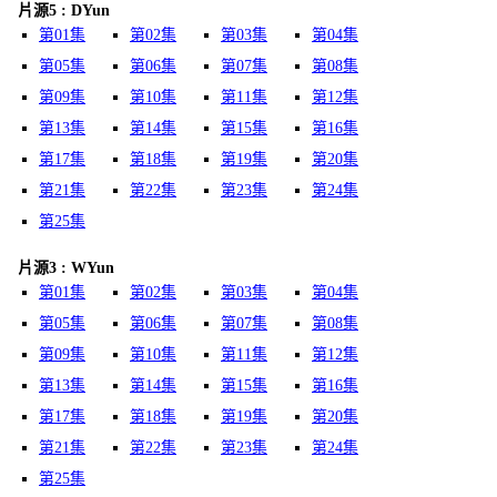
片源5 : DYun
第01集
第02集
第03集
第04集
第05集
第06集
第07集
第08集
第09集
第10集
第11集
第12集
第13集
第14集
第15集
第16集
第17集
第18集
第19集
第20集
第21集
第22集
第23集
第24集
第25集
片源3 : WYun
第01集
第02集
第03集
第04集
第05集
第06集
第07集
第08集
第09集
第10集
第11集
第12集
第13集
第14集
第15集
第16集
第17集
第18集
第19集
第20集
第21集
第22集
第23集
第24集
第25集