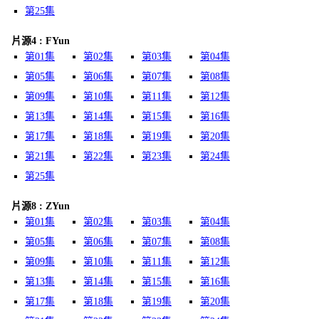
第25集
片源4 : FYun
第01集
第02集
第03集
第04集
第05集
第06集
第07集
第08集
第09集
第10集
第11集
第12集
第13集
第14集
第15集
第16集
第17集
第18集
第19集
第20集
第21集
第22集
第23集
第24集
第25集
片源8 : ZYun
第01集
第02集
第03集
第04集
第05集
第06集
第07集
第08集
第09集
第10集
第11集
第12集
第13集
第14集
第15集
第16集
第17集
第18集
第19集
第20集