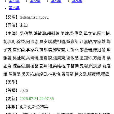
第21集
第22集
第23集
第24集
第25集
【又名】feifenzhizuiguoyu
【导演】未知
【主演】吳啓華,硃敏瀚,賴慰玲,陳煒,吳偉豪,單立文,阮浩棕,
劉珮玥,徐榮,何沛珈,貝安琪,戴祖儀,遊嘉訢,江嘉敏,韋家雄,鄭
子誠,盧宛茵,李家鼎,譚凱琪,鄧智堅,江訢燕,黎燕珊,羅冠蘭,囌
韻姿,吳沚默,葉靖儀,唐嘉麟,張翼東,衚敏芝,區靄玲,方紹聰,梁
証嘉,陳嘉俊,關楓馨,彭翔翎,梁皓楷,李啓傑,鬼塚,蔡志恩,羅皓
誼,陳俊堅,吳天祐,施焯日,林秀怡,曾展望,徐文浩,張彥博,翟鋒
【类型】
【首播】2026
【更新】
2026-07-31 22:07:36
【集數】更新更新至25集