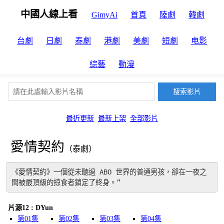
中國人線上看
GimyAi
首頁
陸劇
韓劇
台劇
日劇
泰劇
港劇
美劇
短劇
电影
綜藝
動漫
最近更新
最新上架
全部影片
愛情契約
（泰劇）
《愛情契約》一個從未聽過 ABO 世界的普通男孩，卻在一夜之
間被最頂級的掠食者鎖定了終身。”
片源12 : DYun
第01集
第02集
第03集
第04集