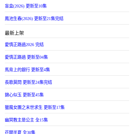
盲盒(2026) 更新至10集
鳳池生春(2026) 更新至21集完结
最新上架
愛情正路過2026 完结
愛情正路過 更新至04集
馬背上的銀行 更新至4集
長歌莫問 更新至24集完结
錦心似玉 更新至45集
獵魔女團之末世求生 更新至17集
幽冥教主是公主 全15集
花開半夏 全30集