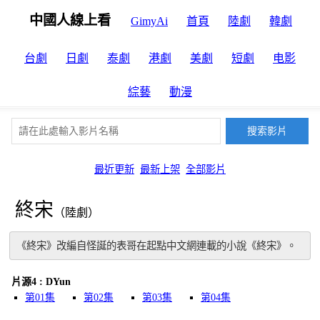
中國人線上看
GimyAi
首頁
陸劇
韓劇
台劇
日劇
泰劇
港劇
美劇
短劇
电影
綜藝
動漫
最近更新
最新上架
全部影片
終宋
（陸劇）
《終宋》改編自怪誕的表哥在起點中文網連載的小說《終宋》。
片源4 : DYun
第01集
第02集
第03集
第04集