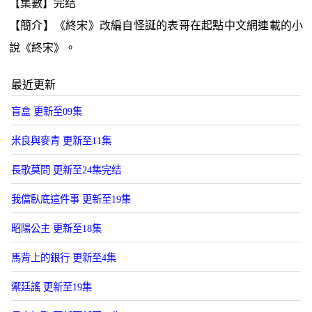
【集數】完结
【簡介】《終宋》改編自怪誕的表哥在起點中文網連載的小
說《終宋》。
最近更新
盲盒 更新至09集
米良與麥青 更新至11集
長歌莫問 更新至24集完结
我儅臥底這件事 更新至19集
昭陽公主 更新至18集
馬背上的銀行 更新至4集
禦廷謠 更新至19集