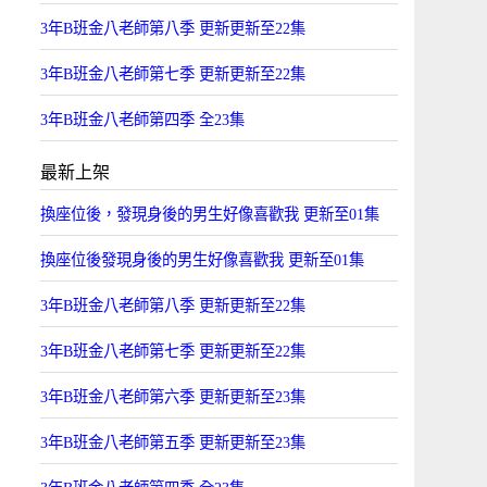
3年B班金八老師第八季 更新更新至22集
3年B班金八老師第七季 更新更新至22集
3年B班金八老師第四季 全23集
最新上架
換座位後，發現身後的男生好像喜歡我 更新至01集
換座位後發現身後的男生好像喜歡我 更新至01集
3年B班金八老師第八季 更新更新至22集
3年B班金八老師第七季 更新更新至22集
3年B班金八老師第六季 更新更新至23集
3年B班金八老師第五季 更新更新至23集