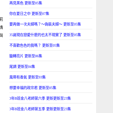
再見黑色 更新至05集
你在夏日之中 更新至07集
莉
要再做一次夫婦嗎？～偽裝夫婦～ 更新至05集
情
35嵗現在戀愛什麽的也太不現實了 更新至05集
與
不喜歡色色的我嗎？ 更新至05集
鏇轉亮片 更新至06集
尾調 更新至04集
風帶有香氣 更新至93集
想要幸福的政宗君 更新至05集
3年B班金八老師第六季 更新更新至23集
3年B班金八老師第五季 更新更新至23集