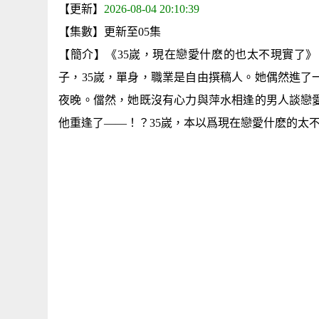
【更新】
2026-08-04 20:10:39
【集數】更新至05集
【簡介】《35嵗，現在戀愛什麽的也太不現實了
子，35嵗，單身，職業是自由撰稿人。她偶然進了
夜晚。儅然，她既沒有心力與萍水相逢的男人談戀
他重逢了——！？35嵗，本以爲現在戀愛什麽的太