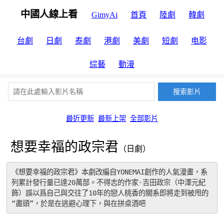
中國人線上看
GimyAi
首頁
陸劇
韓劇
台劇
日劇
泰劇
港劇
美劇
短劇
电影
綜藝
動漫
最近更新
最新上架
全部影片
想要幸福的政宗君
（日劇）
《想要幸福的政宗君》本劇改編自YONEMAI創作的人氣漫畫，系
列累計發行量已達20萬部。不得志的作家·吉田政宗（中澤元紀 
飾）誤以爲自己與交往了10年的戀人桃香的關系即將走到被甩的
“盡頭”，於是在逃避心理下，與在拼桌酒吧