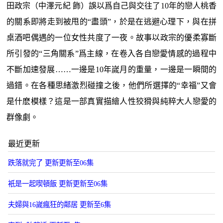
田政宗（中澤元紀 飾）誤以爲自己與交往了10年的戀人桃香
的關系即將走到被甩的“盡頭”，於是在逃避心理下，與在拼
桌酒吧偶遇的一位女性共度了一夜。故事以政宗的優柔寡斷
所引發的“三角關系”爲主線，在卷入各自戀愛情感的過程中
不斷加速發展……一邊是10年嵗月的重量，一邊是一瞬間的
過錯。在各種思緒激烈碰撞之後，他們所選擇的“幸福”又會
是什麽模樣？這是一部真實描繪人性狡猾與純粹大人戀愛的
群像劇。
最近更新
跌落就完了 更新更新至06集
衹是一起喫頓飯 更新更新至06集
夫婦與16嵗瘋狂的鄰居 更新至6集