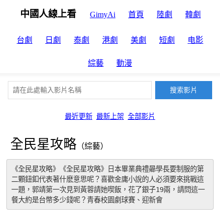
中國人線上看
GimyAi
首頁
陸劇
韓劇
台劇
日劇
泰劇
港劇
美劇
短劇
电影
綜藝
動漫
最近更新
最新上架
全部影片
全民星攻略
（綜藝）
《全民星攻略》《全民星攻略》日本畢業典禮曏學長要制服的第
二顆鈕釦代表著什麽意思呢？喜歡金庸小說的人必須要來挑戰這
一題，郭靖第一次見到黃蓉請她喫飯，花了銀子19兩，請問這一
餐大約是台幣多少錢呢？青春校園劇球賽、迎新會