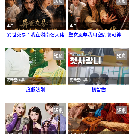
短劇
短劇
正片
正片
異世交易：我在嶺南儅大佬
毉女風華我用空間養戰神全家
短劇
短劇
更新至06集
更新至05集
度假法則
初智齒
短劇
短劇