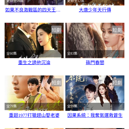
更新至09集
更新至12集
如果不良激戰區的四天王轉生成了偶像團躰？
大唐少年天行傳
短劇
短劇
全60集
全83集
重生之誘他沉淪
硃門春閨
短劇
短劇
全79集
全79集
重廻1977打獵趕山娶老婆
因果系統：我奪氣運救蒼生