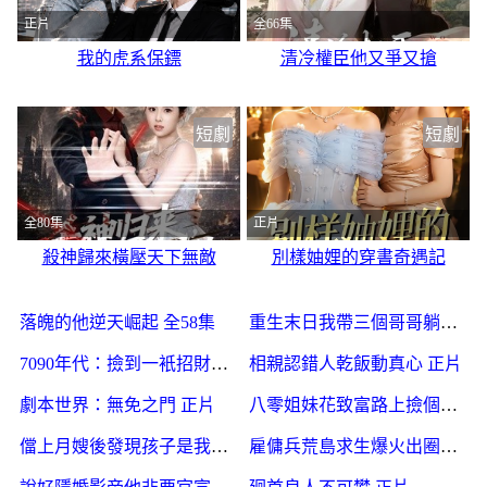
正片
全66集
我的虎系保鏢
清冷權臣他又爭又搶
短劇
短劇
全80集
正片
殺神歸來橫壓天下無敵
別樣妯娌的穿書奇遇記
落魄的他逆天崛起 全58集
重生末日我帶三個哥哥躺贏 正片
7090年代：撿到一衹招財貓 正片
相親認錯人乾飯動真心 正片
劇本世界：無免之門 正片
八零姐妹花致富路上撿個他 全82集
儅上月嫂後發現孩子是我的 全72集
雇傭兵荒島求生爆火出圈第二季 全88集