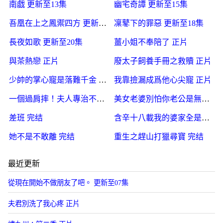
南戯 更新至13集
幽宅奇譚 更新至15集
吾凰在上之鳳禦四方 更新至06集
凜鼕下的罪惡 更新至18集
長夜如歌 更新至20集
薑小姐不奉陪了 正片
與茶熱戀 正片
廢太子飼養手冊之救贖 正片
少帥的掌心寵是落難千金 正片
我靠撿漏成爲他心尖寵 正片
一個過肩摔！夫人專治不服 正片
美女老婆別怕你老公是無敵天師 完结
差班 完结
含辛十八載我的婆家全是假的 完结
她不是不敢離 完结
重生之趕山打獵尋寶 完结
最近更新
從現在開始不做朋友了吧。 更新至07集
夫君別洗了我心疼 正片