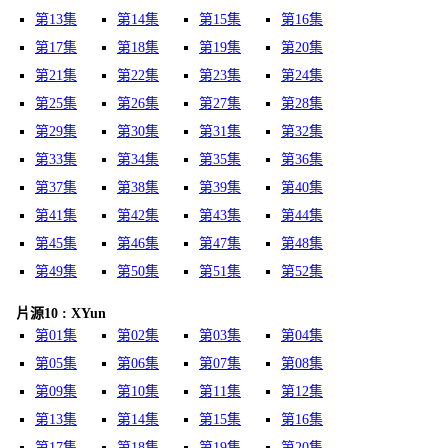
第13集
第14集
第15集
第16集
第17集
第18集
第19集
第20集
第21集
第22集
第23集
第24集
第25集
第26集
第27集
第28集
第29集
第30集
第31集
第32集
第33集
第34集
第35集
第36集
第37集
第38集
第39集
第40集
第41集
第42集
第43集
第44集
第45集
第46集
第47集
第48集
第49集
第50集
第51集
第52集
片源10 : XYun
第01集
第02集
第03集
第04集
第05集
第06集
第07集
第08集
第09集
第10集
第11集
第12集
第13集
第14集
第15集
第16集
第17集
第18集
第19集
第20集