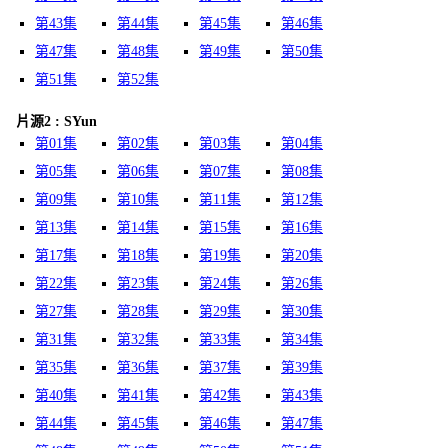
第43集
第44集
第45集
第46集
第47集
第48集
第49集
第50集
第51集
第52集
片源2 : SYun
第01集
第02集
第03集
第04集
第05集
第06集
第07集
第08集
第09集
第10集
第11集
第12集
第13集
第14集
第15集
第16集
第17集
第18集
第19集
第20集
第22集
第23集
第24集
第26集
第27集
第28集
第29集
第30集
第31集
第32集
第33集
第34集
第35集
第36集
第37集
第39集
第40集
第41集
第42集
第43集
第44集
第45集
第46集
第47集