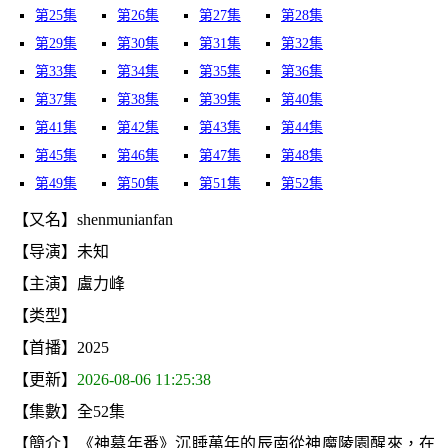
第25集
第26集
第27集
第28集
第29集
第30集
第31集
第32集
第33集
第34集
第35集
第36集
第37集
第38集
第39集
第40集
第41集
第42集
第43集
第44集
第45集
第46集
第47集
第48集
第49集
第50集
第51集
第52集
【又名】shenmunianfan
【导演】未知
【主演】盧力峰
【类型】
【首播】2025
【更新】
2026-08-06 11:25:38
【集數】全52集
【簡介】《神墓年番》沉睡萬年的辰南從神魔陵園醒來，在