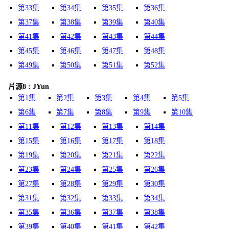
第33集
第34集
第35集
第36集
第37集
第38集
第39集
第40集
第41集
第42集
第43集
第44集
第45集
第46集
第47集
第48集
第49集
第50集
第51集
第52集
片源8 : JYun
第1集
第2集
第3集
第4集
第5集
第6集
第7集
第8集
第9集
第10集
第11集
第12集
第13集
第14集
第15集
第16集
第17集
第18集
第19集
第20集
第21集
第22集
第23集
第24集
第25集
第26集
第27集
第28集
第29集
第30集
第31集
第32集
第33集
第34集
第35集
第36集
第37集
第38集
第39集
第40集
第41集
第42集