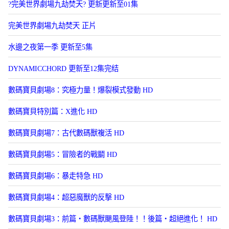
?完美世界劇場九劫焚天? 更新更新至01集
​完美世界劇場九劫焚天​ 正片
水邊之夜第一季 更新至5集
DYNAMICCHORD 更新至12集完结
數碼寶貝劇場8：究極力量！爆裂模式發動 HD
數碼寶貝特別篇：X進化 HD
數碼寶貝劇場7：古代數碼獸複活 HD
數碼寶貝劇場5：冒險者的戰鬭 HD
數碼寶貝劇場6：暴走特急 HD
數碼寶貝劇場4：超惡魔獸的反擊 HD
數碼寶貝劇場3：前篇・數碼獸颶風登陸！！後篇・超絕進化！ HD